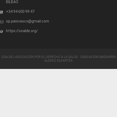
BILBAO
+34 94 600 99 47
op.paisvasco@gmail.com
https://osalde.org/
OSALDE | ASOCIACIÓN POR EL DERECHO A LA SALUD · OSASUN ESKUBIDEAREN
ALDEKO ELKARTEA