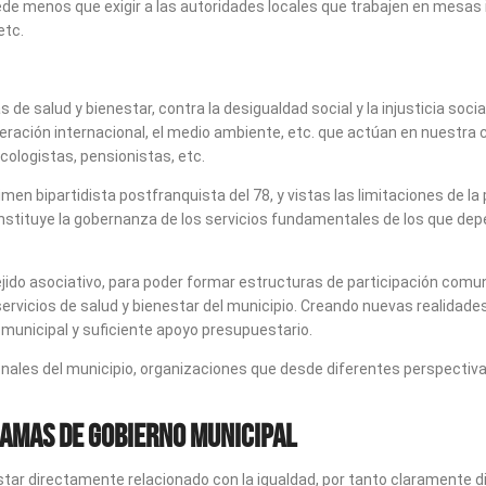
ede menos que exigir a las autoridades locales que trabajen en mesas 
etc.
de salud y bienestar, contra la desigualdad social y la injusticia soci
operación internacional, el medio ambiente, etc. que actúan en nuestr
ologistas, pensionistas, etc.
en bipartidista postfranquista del 78, y vistas las limitaciones de la 
stituye la gobernanza de los servicios fundamentales de los que depen
jido asociativo, para poder formar estructuras de participación comunit
 servicios de salud y bienestar del municipio. Creando nuevas realidad
o municipal y suficiente apoyo presupuestario.
ucionales del municipio, organizaciones que desde diferentes perspect
gramas de gobierno municipal
r directamente relacionado con la igualdad, por tanto claramente difere