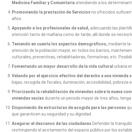
Medicina Familiar y Comunitaria
atendiendo a los determinantes
Promoviendo la prestación de Servicios
no ofrecidos suficie
años.
Apoyando a los profesionales de salud,
adecuando las plantill
atención tanto de mañana como de tarde, allí donde se necesite.
Teniendo en cuenta los aspectos demográficos,
mediante la 
atención de la población mayor, en todos los barrios, mantenie
culturales, preventivas, rehabilitadoras, formativas, etc. Posib
Fomentando un mayor desarrollo de la vida cultural
urbana en
Velando por el ejercicio efectivo del derecho a una
vivienda 
bajas, recogida de fecales, iluminación, accesibilidad, pobreza
Priorizando la rehabilitación de viviendas sobre la nueva co
viviendas vacías
durante un periodo mayor de tres años, tenga q
Disponiendo de estructuras de acogida para las personas
qu
que garanticen su seguridad y su dignidad.
Asegurar el descanso de las ciudadanas
Defender la tranquili
restringiendo el acotamiento del espacio público por los estab