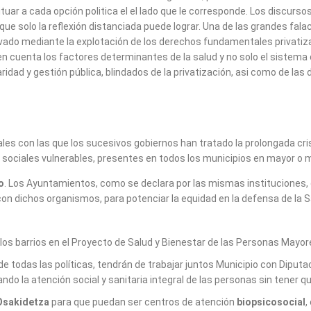
 situar a cada opción politica el el lado que le corresponde. Los discu
que solo la reflexión distanciada puede lograr. Una de las grandes fala
ivado mediante la explotación de los derechos fundamentales privatiza
 cuenta los factores determinantes de la salud y no solo el sistema de
aridad y gestión pública, blindados de la privatización, asi como de la
rales con las que los sucesivos gobiernos han tratado la prolongada cri
 sociales vulnerables, presentes en todos los municipios en mayor o
o
. Los Ayuntamientos, como se declara por las mismas instituciones, 
dichos organismos, para potenciar la equidad en la defensa de la Sa
 los barrios en el Proyecto de Salud y Bienestar de las Personas Mayo
 todas las políticas, tendrán de trabajar juntos Municipio con Diputac
ando la atención social y sanitaria integral de las personas sin tener qu
 Osakidetza
para que puedan ser centros de atención
biopsicosocial
,