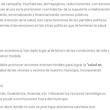
rsos de campaña, triunfalistas, demagógicos, reduccionistas, con exceso
cias al uso es la pretension «centralista» de la supuesta «colaboración
ndo, externalizando y financiarizando servicios públicos
 atención de la salud, son características de los partidos políticos
s demás intervenciones en las otras políticas que determinan la salud:
sis económica, han dado lugar al deterioro de las condiciones de vida y
 menor medida.
debe promover acciones intersectoriales para lograr la
“salud en
lud de las vecinas y vecinos de nuestro municipio, incorporando
res
ión, Osakidetza, Vivienda, etc. Utilizando los recursos tecnológicos
e acudir a instituciones fuera del municipio.
 es decir, donde no solo se practique asistencia sanitaria sino