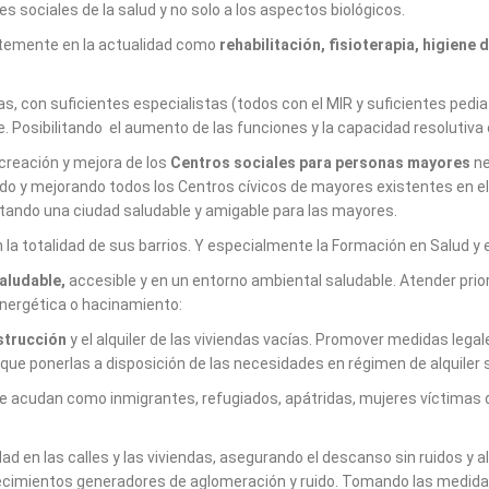
 sociales de la salud y no solo a los aspectos biológicos.
ntemente en la actualidad como
rehabilitación, fisioterapia, higiene
as, con suficientes especialistas (todos con el MIR y suficientes pedi
 Posibilitando el aumento de las funciones y la capacidad resolutiva 
creación y mejora de los
Centros sociales para personas mayores
ne
ndo y mejorando todos los Centros cívicos de mayores existentes en e
ilitando una ciudad saludable y amigable para las mayores.
 la totalidad de sus barrios. Y especialmente la Formación en Salud y 
saludable,
accesible y en un entorno ambiental saludable. Atender prio
 energética o hacinamiento:
nstrucción
y el alquiler de las viviendas vacías. Promover medidas lega
ue ponerlas a disposición de las necesidades en régimen de alquiler soc
e acudan como inmigrantes, refugiados, apátridas, mujeres víctimas de
dad en las calles y las viviendas, asegurando el descanso sin ruidos y 
lecimientos generadores de aglomeración y ruido. Tomando las medidas