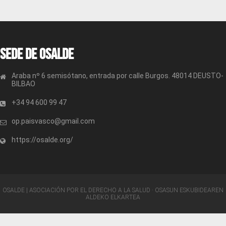
Sede de OSALDE
Araba nº 6 semisótano, entrada por calle Burgos. 48014 DEUSTO-
BILBAO
+34 94 600 99 47
op.paisvasco@gmail.com
https://osalde.org/
OSALDE | ASOCIACIÓN POR EL DERECHO A LA SALUD · OSASUN ESKUBIDEAREN
ALDEKO ELKARTEA