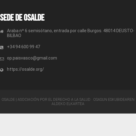
Sede de OSALDE
Araba nº 6 semisótano, entrada por calle Burgos. 48014 DEUSTO-
BILBAO
+34 94 600 99 47
op.paisvasco@gmail.com
https://osalde.org/
OSALDE | ASOCIACIÓN POR EL DERECHO A LA SALUD · OSASUN ESKUBIDEAREN
ALDEKO ELKARTEA