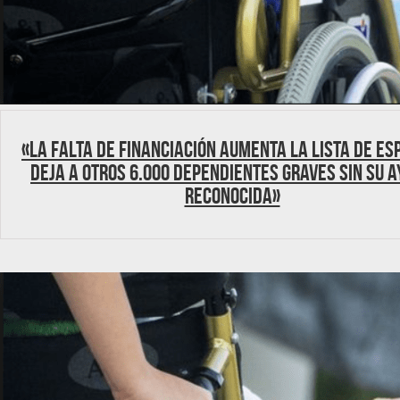
«La falta de financiación aumenta la lista de es
deja a otros 6.000 dependientes graves sin su 
reconocida»