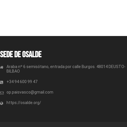
Sede de OSALDE
Araba nº 6 semisótano, entrada por calle Burgos. 48014 DEUSTO-
BILBAO
+34 94 600 99 47
op.paisvasco@gmail.com
https://osalde.org/