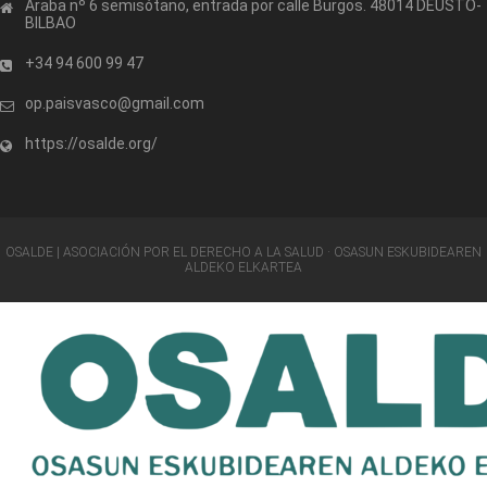
Araba nº 6 semisótano, entrada por calle Burgos. 48014 DEUSTO-
BILBAO
+34 94 600 99 47
op.paisvasco@gmail.com
https://osalde.org/
OSALDE | ASOCIACIÓN POR EL DERECHO A LA SALUD · OSASUN ESKUBIDEAREN
ALDEKO ELKARTEA