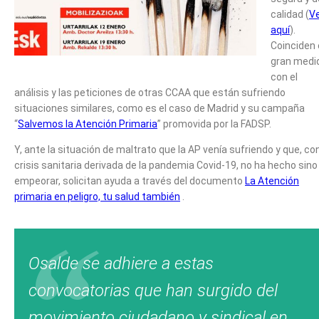
calidad (
V
aquí
).
Coinciden
gran medi
con el
análisis y las peticiones de otras CCAA que están sufriendo
situaciones similares, como es el caso de Madrid y su campaña
“
Salvemos la Atención Primaria
” promovida por la FADSP.
Y, ante la situación de maltrato que la AP venía sufriendo y que, con
crisis sanitaria derivada de la pandemia Covid-19, no ha hecho sino
empeorar, solicitan ayuda a través del documento
La Atención
primaria en peligro, tu salud también
.
Osalde se adhiere a estas
convocatorias que han surgido del
movimiento ciudadano y sindical en