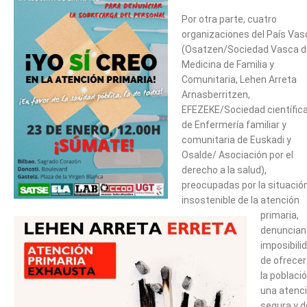
Por otra parte, cuatro
organizaciones del País Vas
(Osatzen/Sociedad Vasca d
Medicina de Familia y
Comunitaria, Lehen Arreta
Arnasberritzen,
EFEZEKE/Sociedad científic
de Enfermería familiar y
comunitaria de Euskadi y
Osalde/ Asociación por el
derecho a la salud),
preocupadas por la situació
insostenible de la atención
primaria,
denuncian 
imposibili
de ofrecer
la poblaci
una atenc
segura y d