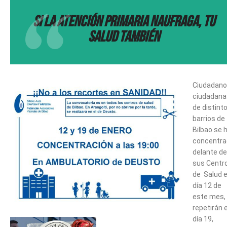
Si la atención primaria naufraga, tu
salud también
Ciudadano
ciudadana
de distint
barrios de
Bilbao se 
concentra
delante de
sus Centr
de Salud e
día 12 de
este mes,
repetirán e
día 19,