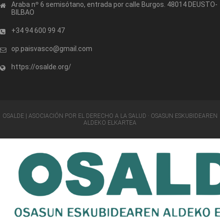
Araba nº 6 semisótano, entrada por calle Burgos. 48014 DEUSTO-
BILBAO
+34 94 600 99 47
op.paisvasco@gmail.com
https://osalde.org/
OSALDE | ASOCIACIÓN POR EL DERECHO A LA SALUD · OSASUN ESKUBIDEAREN
ALDEKO ELKARTEA