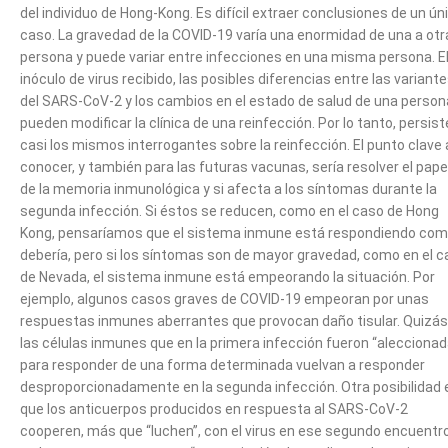
del individuo de Hong-Kong. Es difícil extraer conclusiones de un ún
caso. La gravedad de la COVID-19 varía una enormidad de una a otr
persona y puede variar entre infecciones en una misma persona. E
inóculo de virus recibido, las posibles diferencias entre las variant
del SARS-CoV-2 y los cambios en el estado de salud de una person
pueden modificar la clínica de una reinfección. Por lo tanto, persis
casi los mismos interrogantes sobre la reinfección. El punto clave 
conocer, y también para las futuras vacunas, sería resolver el pape
de la memoria inmunológica y si afecta a los síntomas durante la
segunda infección. Si éstos se reducen, como en el caso de Hong
Kong, pensaríamos que el sistema inmune está respondiendo co
debería, pero si los síntomas son de mayor gravedad, como en el 
de Nevada, el sistema inmune está empeorando la situación. Por
ejemplo, algunos casos graves de COVID-19 empeoran por unas
respuestas inmunes aberrantes que provocan daño tisular. Quizás
las células inmunes que en la primera infección fueron “alecciona
para responder de una forma determinada vuelvan a responder
desproporcionadamente en la segunda infección. Otra posibilidad 
que los anticuerpos producidos en respuesta al SARS-CoV-2
cooperen, más que “luchen”, con el virus en ese segundo encuentro