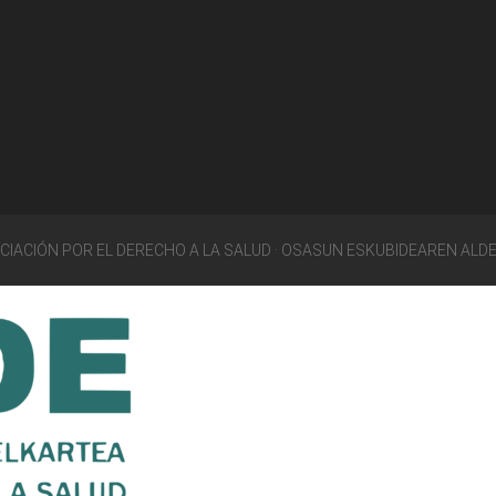
OCIACIÓN POR EL DERECHO A LA SALUD · OSASUN ESKUBIDEAREN ALD