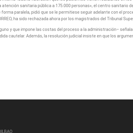
tención sanitaria pública a 175.000 personas», el centro sanitario de
 de forma paralela, pidió que se le permitiese seguir adelante con el pr
CORREO, ha sido rechazada ahora por los magistrados del Tribunal Super
alguno y que impone las costas del proceso a la administración– señal
ida cautelar. Además, la resolución judicial insiste en que los argum
-BILBAO