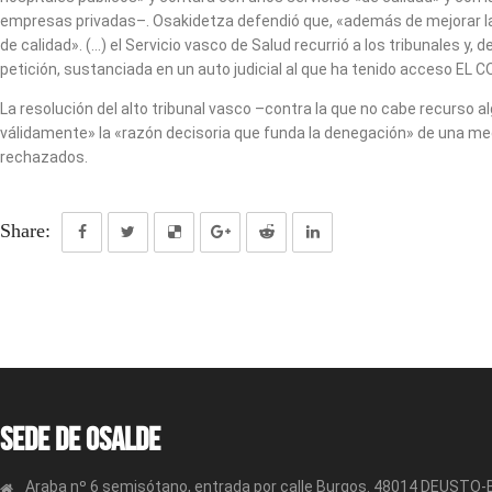
empresas privadas–. Osakidetza defendió que, «además de mejorar la a
de calidad». (…) el Servicio vasco de Salud recurrió a los tribunales y,
petición, sustanciada en un auto judicial al que ha tenido acceso EL 
La resolución del alto tribunal vasco –contra la que no cabe recurso 
válidamente» la «razón decisoria que funda la denegación» de una med
rechazados.
Share:
Sede de OSALDE
Araba nº 6 semisótano, entrada por calle Burgos. 48014 DEUSTO