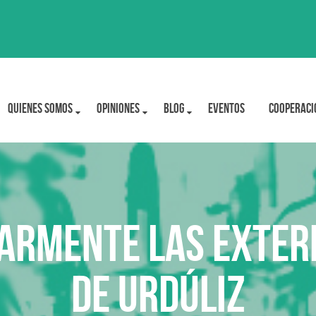
Quienes Somos
OPINIONES
BLOG
Eventos
Cooperaci
armente las extern
de Urdúliz