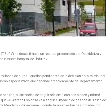
asco (TSJPV) ha desestimado un recurso presentado por Osakidetza y
en el nuevo hospital de Urduliz.»
s millones de euros– quedan pendientes de la decisión del alto tribunal
rganismo especializado que depende orgánicamente del Departamento
 sentido, su intención de seguir adelante con sus planes y afirmó
que «el Alfredo Espinosa va a seguir el modelo de gestión del resto de
 los de Mendaro y Zumarraga» –donde también están gestionados por