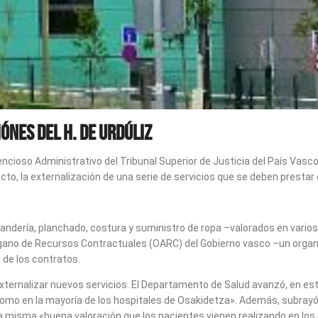
nes del H. de Urdúliz
tencioso Administrativo del Tribunal Superior de Justicia del País V
cto, la externalización de una serie de servicios que se deben prestar 
lavandería, planchado, costura y suministro de ropa –valorados en vario
l Órgano de Recursos Contractuales (OARC) del Gobierno vasco –un o
n de los contratos.
ernalizar nuevos servicios. El Departamento de Salud avanzó, en este
 como en la mayoría de los hospitales de Osakidetza». Además, subrayó 
n la misma «buena valoración que los pacientes vienen realizando en