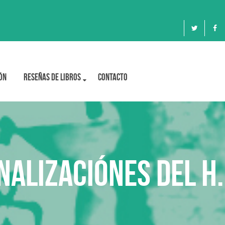
ón
Reseñas de libros
Contacto
alizaciónes del H.