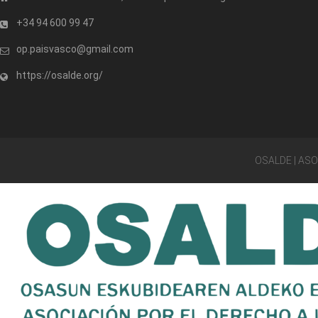
+34 94 600 99 47
op.paisvasco@gmail.com
https://osalde.org/
OSALDE | AS