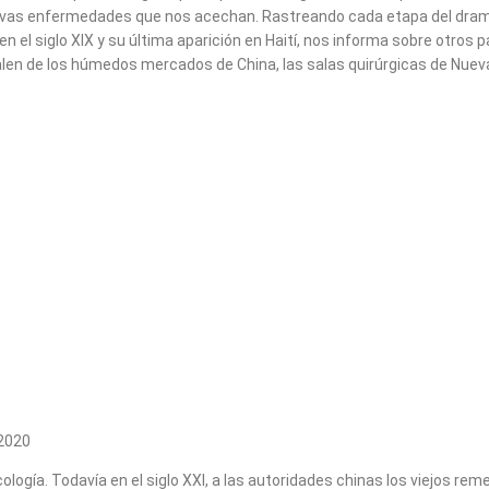
vas enfermedades que nos acechan. Rastreando cada etapa del dramático
en el siglo XIX y su última aparición en Haití, nos informa sobre otr
 salen de los húmedos mercados de China, las salas quirúrgicas de Nuev
 2020
ología. Todavía en el siglo
XXI
, a las autoridades chinas los viejos re