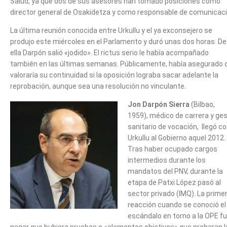
Salud, ya que dos de sus asesores han tomado posiciones como
director general de Osakidetza y como responsable de comunicaci
La última reunión conocida entre Urkullu y el ya exconsejero se
produjo este miércoles en el Parlamento y duró unas dos horas. De
ella Darpón salió «jodido». El rictus serio le había acompañado
también en las últimas semanas. Públicamente, había asegurado 
valoraría su continuidad si la oposición lograba sacar adelante la
reprobación, aunque sea una resolución no vinculante.
Jon Darpón Sierra
(Bilbao,
1959), médico de carrera y ge
sanitario de vocación, llegó c
Urkullu al Gobierno aquel 2012.
Tras haber ocupado cargos
intermedios durante los
mandatos del PNV, durante la
etapa de Patxi López pasó al
sector privado (IMQ). La prime
reacción cuando se conoció el
escándalo en torno a la OPE f
negar que hubiera pruebas o «elementos objetivos» que probaran l