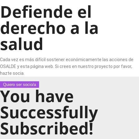
Defiende el
derecho a la
salud
Cada vez es más difícil sostener económicamente las acciones de
OSALDE y esta página web. Si crees en nuestro proyecto por favor,
hazte socia.
Quiero ser socio/a
You have
Successfully
Subscribed!