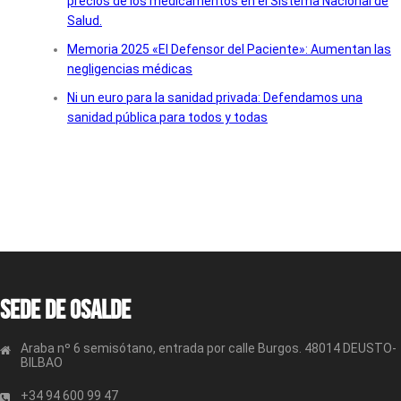
precios de los medicamentos en el Sistema Nacional de
Salud.
Memoria 2025 «El Defensor del Paciente»: Aumentan las
negligencias médicas
Ni un euro para la sanidad privada: Defendamos una
sanidad pública para todos y todas
Sede de OSALDE
Araba nº 6 semisótano, entrada por calle Burgos. 48014 DEUSTO-
BILBAO
+34 94 600 99 47