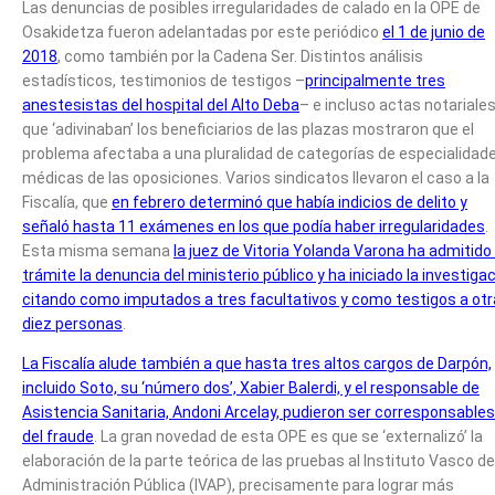
Las denuncias de posibles irregularidades de calado en la OPE de
Osakidetza fueron adelantadas por este periódico
el 1 de junio de
2018
, como también por la Cadena Ser. Distintos análisis
estadísticos, testimonios de testigos –
principalmente tres
anestesistas del hospital del Alto Deba
– e incluso actas notariale
que ‘adivinaban’ los beneficiarios de las plazas mostraron que el
problema afectaba a una pluralidad de categorías de especialidad
médicas de las oposiciones. Varios sindicatos llevaron el caso a la
Fiscalía, que
en febrero determinó que había indicios de delito y
señaló hasta 11 exámenes en los que podía haber irregularidades
.
Esta misma semana
la juez de Vitoria Yolanda Varona ha admitido
trámite la denuncia del ministerio público y ha iniciado la investiga
citando como imputados a tres facultativos y como testigos a ot
diez personas
.
La Fiscalía alude también a que hasta tres altos cargos de Darpón,
incluido Soto, su ‘número dos’, Xabier Balerdi, y el responsable de
Asistencia Sanitaria, Andoni Arcelay, pudieron ser corresponsables
del fraude
. La gran novedad de esta OPE es que se ‘externalizó’ la
elaboración de la parte teórica de las pruebas al Instituto Vasco de
Administración Pública (IVAP), precisamente para lograr más