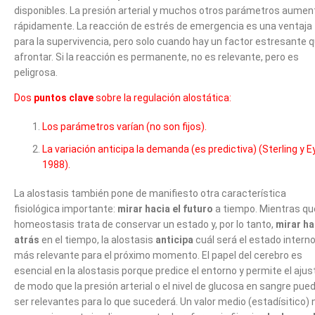
disponibles. La presión arterial y muchos otros parámetros aumen
rápidamente. La reacción de estrés de emergencia es una ventaja
para la supervivencia, pero solo cuando hay un factor estresante 
afrontar. Si la reacción es permanente, no es relevante, pero es
peligrosa.
Dos
puntos clave
sobre la regulación alostática:
Los parámetros varían (no son fijos).
La variación anticipa la demanda (es predictiva) (Sterling y Ey
1988).
La alostasis también pone de manifiesto otra característica
fisiológica importante:
mirar hacia el futuro
a tiempo. Mientras qu
homeostasis trata de conservar un estado y, por lo tanto,
mirar ha
atrás
en el tiempo, la alostasis
anticipa
cuál será el estado intern
más relevante para el próximo momento. El papel del cerebro es
esencial en la alostasis porque predice el entorno y permite el ajus
de modo que la presión arterial o el nivel de glucosa en sangre pue
ser relevantes para lo que sucederá. Un valor medio (estadísitico) 