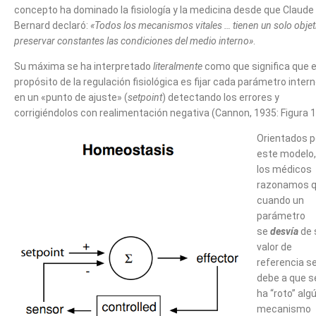
concepto ha dominado la fisiología y la medicina desde que Claude
Bernard declaró:
«Todos los mecanismos vitales … tienen un solo objet
preservar constantes las condiciones del medio interno»
.
Su máxima se ha interpretado
literalmente
como que significa que e
propósito de la regulación fisiológica es fijar cada parámetro inter
en un «punto de ajuste» (
setpoint
) detectando los errores y
corrigiéndolos con realimentación negativa (Cannon, 1935: Figura 1
Orientados p
este modelo,
los médicos
razonamos 
cuando un
parámetro
se
desvía
de 
valor de
referencia s
debe a que s
ha “roto” alg
mecanismo