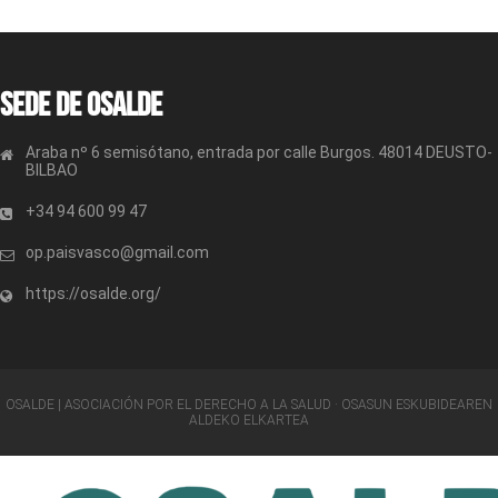
Sede de OSALDE
Araba nº 6 semisótano, entrada por calle Burgos. 48014 DEUSTO-
BILBAO
+34 94 600 99 47
op.paisvasco@gmail.com
https://osalde.org/
OSALDE | ASOCIACIÓN POR EL DERECHO A LA SALUD · OSASUN ESKUBIDEAREN
ALDEKO ELKARTEA