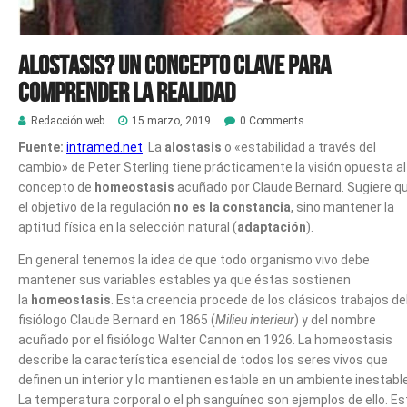
Alostasis? Un concepto clave para
comprender la realidad
Redacción web
15 marzo, 2019
0 Comments
Fuente:
intramed.net
La
alostasis
o «estabilidad a través del
cambio» de Peter Sterling tiene prácticamente la visión opuesta al
concepto de
homeostasis
acuñado por Claude Bernard. Sugiere q
el objetivo de la regulación
no es la constancia
, sino mantener la
aptitud física en la selección natural (
adaptación
).
En general tenemos la idea de que todo organismo vivo debe
mantener sus variables estables ya que éstas sostienen
la
homeostasis
. Esta creencia procede de los clásicos trabajos de
fisiólogo Claude Bernard en 1865 (
Milieu interieur
) y del nombre
acuñado por el fisiólogo Walter Cannon en 1926. La homeostasis
describe la característica esencial de todos los seres vivos que
definen un interior y lo mantienen estable en un ambiente inestable
La temperatura corporal o el ph sanguíneo son ejemplos de ello. Es