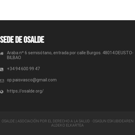
Sede de OSALDE
Araba nº 6 semisótano, entrada por calle Burgos. 48014 DEUSTO-
BILBAO
+34 94 600 99 47
op.paisvasco@gmail.com
https://osalde.org/
OSALDE | ASOCIACIÓN POR EL DERECHO A LA SALUD · OSASUN ESKUBIDEAREN
ALDEKO ELKARTEA