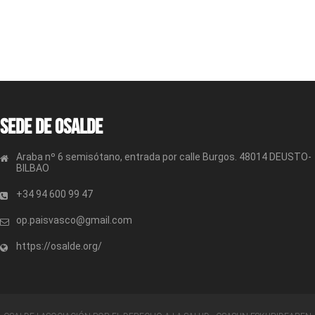
Sede de OSALDE
Araba nº 6 semisótano, entrada por calle Burgos. 48014 DEUSTO-
BILBAO
+34 94 600 99 47
op.paisvasco@gmail.com
https://osalde.org/