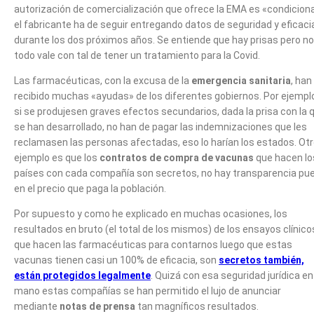
autorización de comercialización que ofrece la EMA es «condiciona
el fabricante ha de seguir entregando datos de seguridad y eficaci
durante los dos próximos años. Se entiende que hay prisas pero no
todo vale con tal de tener un tratamiento para la Covid.
Las farmacéuticas, con la excusa de la
emergencia sanitaria
, han
recibido muchas «ayudas» de los diferentes gobiernos. Por ejempl
si se produjesen graves efectos secundarios, dada la prisa con la 
se han desarrollado, no han de pagar las indemnizaciones que les
reclamasen las personas afectadas, eso lo harían los estados. Ot
ejemplo es que los
contratos de compra de vacunas
que hacen lo
países con cada compañía son secretos, no hay transparencia pu
en el precio que paga la población.
Por supuesto y como he explicado en muchas ocasiones, los
resultados en bruto (el total de los mismos) de los ensayos clínico
que hacen las farmacéuticas para contarnos luego que estas
vacunas tienen casi un 100% de eficacia, son
secretos también,
están protegidos legalmente
. Quizá con esa seguridad jurídica en
mano estas compañías se han permitido el lujo de anunciar
mediante
notas de prensa
tan magníficos resultados.