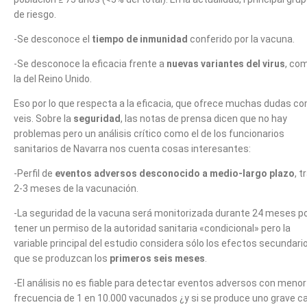
de riesgo.
-Se desconoce el
tiempo de inmunidad
conferido por la vacuna.
-Se desconoce la eficacia frente a
nuevas variantes del virus
, co
la del Reino Unido.
Eso por lo que respecta a la eficacia, que ofrece muchas dudas c
veis. Sobre la
seguridad
, las notas de prensa dicen que no hay
problemas pero un análisis crítico como el de los funcionarios
sanitarios de Navarra nos cuenta cosas interesantes:
-Perfil de
eventos adversos desconocido a medio-largo plazo
, t
2-3 meses de la vacunación.
-La seguridad de la vacuna será monitorizada durante 24 meses p
tener un permiso de la autoridad sanitaria «condicional» pero la
variable principal del estudio considera sólo los efectos secundari
que se produzcan los
primeros seis meses
.
-El análisis no es fiable para detectar eventos adversos con menor
frecuencia de 1 en 10.000 vacunados ¿y si se produce uno grave c