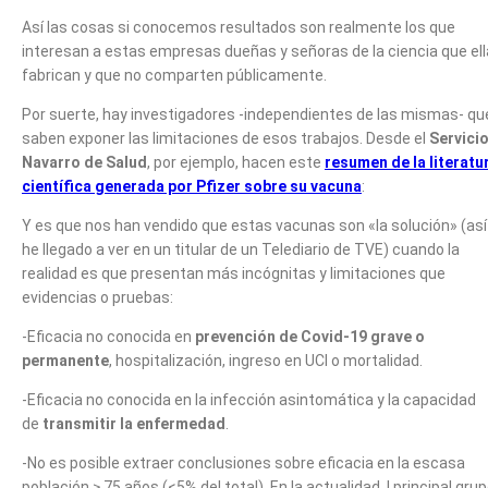
Así las cosas si conocemos resultados son realmente los que
interesan a estas empresas dueñas y señoras de la ciencia que el
fabrican y que no comparten públicamente.
Por suerte, hay investigadores -independientes de las mismas- qu
saben exponer las limitaciones de esos trabajos. Desde el
Servici
Navarro de Salud
, por ejemplo, hacen este
resumen de la literatu
científica generada por Pfizer sobre su vacuna
:
Y es que nos han vendido que estas vacunas son «la solución» (así
he llegado a ver en un titular de un Telediario de TVE) cuando la
realidad es que presentan más incógnitas y limitaciones que
evidencias o pruebas:
-Eficacia no conocida en
prevención de Covid-19 grave o
permanente
, hospitalización, ingreso en UCI o mortalidad.
-Eficacia no conocida en la infección asintomática y la capacidad
de
transmitir la enfermedad
.
-No es posible extraer conclusiones sobre eficacia en la escasa
población ≥ 75 años (<5% del total). En la actualidad, l principal gru