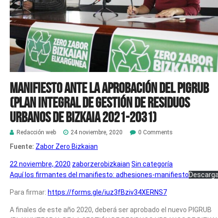
Manifiesto ante la aprobación del PIGRUB
(Plan Integral de Gestión de Residuos
Urbanos de Bizkaia 2021-2031)
Redacción web
24 noviembre, 2020
0 Comments
Fuente:
Zabor Zero Bizkaian
22 noviembre, 2020
zaborzerobizkaian
Sin categoría
Aquí los firmantes del manifiesto: adhesiones-manifiesto
Descarg
Para firmar:
https://forms.gle/iuz3fBziv34XERNS7
A finales de este año 2020, deberá ser aprobado el nuevo PIGRUB