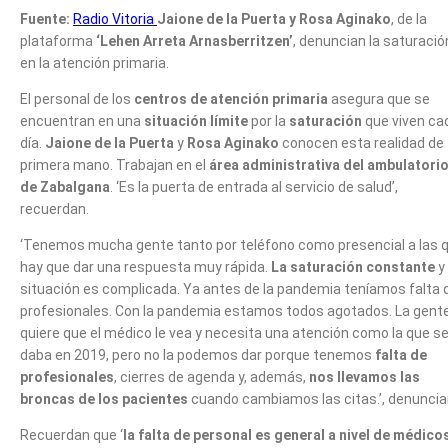
Fuente:
Radio Vitoria
Jaione de la Puerta y Rosa Aginako
, de la
plataforma
‘Lehen Arreta Arnasberritzen’
, denuncian la saturació
en la atención primaria.
El personal de los
centros de atención primaria
asegura que se
encuentran en una
situación límite
por la
saturación
que viven ca
día.
Jaione de la Puerta
y
Rosa Aginako
conocen esta realidad de
primera mano. Trabajan en el
área administrativa del ambulatori
de Zabalgana
. ‘Es la puerta de entrada al servicio de salud’,
recuerdan.
‘Tenemos mucha gente tanto por teléfono como presencial a las 
hay que dar una respuesta muy rápida.
La saturación constante
y 
situación es complicada. Ya antes de la pandemia teníamos falta 
profesionales. Con la pandemia estamos todos agotados. La gent
quiere que el médico le vea y necesita una atención como la que s
daba en 2019, pero no la podemos dar porque tenemos
falta de
profesionales
, cierres de agenda y, además,
nos llevamos las
broncas de los pacientes
cuando cambiamos las citas.’, denuncia
Recuerdan que ‘
la falta de personal es general a nivel de médico