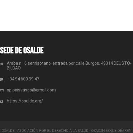
Sede de OSALDE
Araba nº 6 semisótano, entrada por calle Burgos. 48014 DEUSTO-
BILBAO
+34 94 600 99 47
op.paisvasco@gmail.com
https://osalde.org/
OSALDE | ASOCIACIÓN POR EL DERECHO A LA SALUD · OSASUN ESKUBIDEAREN