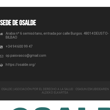
Sede de OSALDE
Araba nº 6 semisótano, entrada por calle Burgos. 48014 DEUSTO-
BILBAO
+34 94 600 99 47
op.paisvasco@gmail.com
https://osalde.org/
OSALDE | ASOCIACIÓN POR EL DERECHO A LA SALUD · OSASUN ESKUBIDEAREN
ALDEKO ELKARTEA