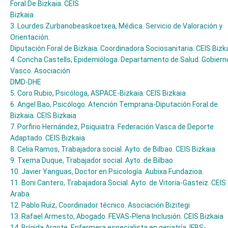
Foral De Bizkaia. CEIS
Bizkaia
3. Lourdes Zurbanobeaskoetxea, Médica. Servicio de Valoración y
Orientación.
Diputación Foral de Bizkaia. Coordinadora Sociosanitaria. CEIS Bizk
4. Concha Castells, Epidemióloga. Departamento de Salud. Gobiern
Vasco. Asociación
DMD-DHE
5. Coro Rubio, Psicóloga, ASPACE-Bizkaia. CEIS Bizkaia
6. Angel Bao, Psicólogo. Atención Temprana-Diputación Foral de
Bizkaia. CEIS Bizkaia
7. Porfirio Hernández, Psiquiatra. Federación Vasca de Deporte
Adaptado. CEIS Bizkaia
8. Celia Ramos, Trabajadora social. Ayto. de Bilbao. CEIS Bizkaia
9. Txema Duque, Trabajador social. Ayto. de Bilbao
10. Javier Yanguas, Doctor en Psicología. Aubixa Fundazioa.
11. Boni Cantero, Trabajadora Social. Ayto. de Vitoria-Gasteiz. CEIS
Araba
12. Pablo Ruiz, Coordinador técnico. Asociación Bizitegi
13. Rafael Armesto, Abogado. FEVAS-Plena Inclusión. CEIS Bizkaia
14. Brígida Argote, Enfermera especialista en geriatría. IFBS-