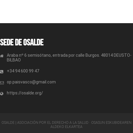
Sede de OSALDE
Araba nº 6 semisótano, entrada por calle Burgos. 48014 DEUSTO-
BILBAO
+34 94 600 99 47
op.paisvasco@gmail.com
https://osalde.org/
OSALDE | ASOCIACIÓN POR EL DERECHO A LA SALUD · OSASUN ESKUBIDEAREN
ALDEKO ELKARTEA