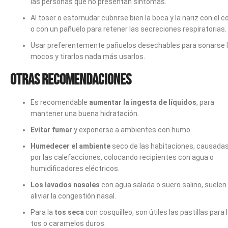
las personas que no presentan síntomas.
Al toser o estornudar cubrirse bien la boca y la nariz con el c
o con un pañuelo para retener las secreciones respiratorias.
Usar preferentemente pañuelos desechables para sonarse 
mocos y tirarlos nada más usarlos.
Otras recomendaciones
Es recomendable
aumentar la ingesta de líquidos
, para
mantener una buena hidratación.
Evitar fumar
y exponerse a ambientes con humo
Humedecer el ambiente
seco de las habitaciones, causada
por las calefacciones, colocando recipientes con agua o
humidificadores eléctricos.
Los lavados nasales
con agua salada o suero salino, suelen
aliviar la congestión nasal.
Para la
tos seca
con cosquilleo, son útiles las pastillas para 
tos o caramelos duros.