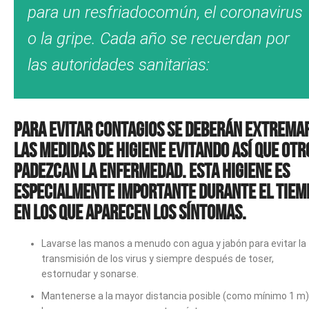
para un resfriadocomún, el coronavirus
o la gripe. Cada año se recuerdan por
las autoridades sanitarias:
Para evitar contagios
se deberán extrema
las medidas de higiene evitando así que otr
padezcan la enfermedad. Esta higiene es
especialmente importante durante el tiem
en los que aparecen los síntomas.
Lavarse las manos a menudo con agua y jabón para evitar la
transmisión de los virus y siempre después de toser,
estornudar y sonarse.
Mantenerse a la mayor distancia posible (como mínimo 1 m)