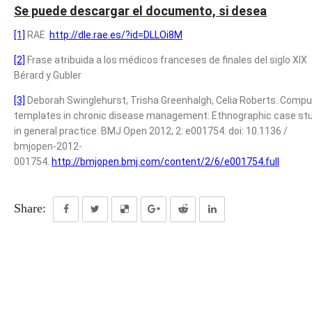
Se puede descargar el documento, si desea
[1]
RAE
http://dle.rae.es/?id=DLLOi8M
[2]
Frase atribuida a los médicos franceses de finales del siglo XIX
Bérard y Gubler
[3]
Deborah Swinglehurst, Trisha Greenhalgh, Celia Roberts. Compu
templates in chronic disease management: Ethnographic case st
in general practice. BMJ Open 2012; 2: e001754. doi: 10.1136 /
bmjopen-2012-
001754.
http://bmjopen.bmj.com/content/2/6/e001754.full
Share: