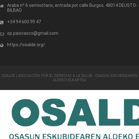
Araba nº 6 semisótano, entrada por calle Burgos. 48014 DEUSTO-
BILBAO
+34 94 600 99 47
op.paisvasco@gmail.com
https://osalde.org/
OSALDE | ASOCIACIÓN POR EL DERECHO A LA SALUD · OSASUN ESKUBIDEAREN
ALDEKO ELKARTEA