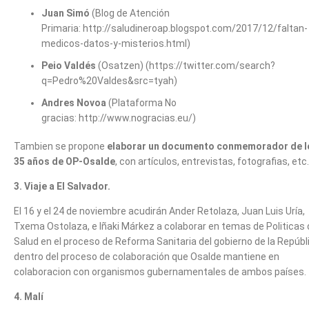
Juan Simó
(Blog de Atención
Primaria: http://saludineroap.blogspot.com/2017/12/faltan-
medicos-datos-y-misterios.html)
Peio Valdés
(Osatzen) (https://twitter.com/search?
q=Pedro%20Valdes&src=tyah)
Andres Novoa
(Plataforma No
gracias: http://www.nogracias.eu/)
Tambien se propone
elaborar un documento conmemorador de l
35 años de OP-Osalde
, con artículos, entrevistas, fotografias, etc.
3. Viaje a El Salvador.
El 16 y el 24 de noviembre acudirán Ander Retolaza, Juan Luis Uría,
Txema Ostolaza, e Iñaki Márkez a colaborar en temas de Politicas 
Salud en el proceso de Reforma Sanitaria del gobierno de la Repúbl
dentro del proceso de colaboración que Osalde mantiene en
colaboracion con organismos gubernamentales de ambos países.
4. Malí