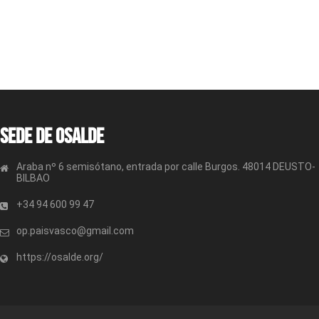
Sede de OSALDE
Araba nº 6 semisótano, entrada por calle Burgos. 48014 DEUSTO-
BILBAO
+34 94 600 99 47
op.paisvasco@gmail.com
https://osalde.org/