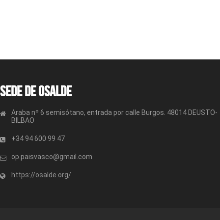
Sede de OSALDE
Araba nº 6 semisótano, entrada por calle Burgos. 48014 DEUSTO-
BILBAO
+34 94 600 99 47
op.paisvasco@gmail.com
https://osalde.org/