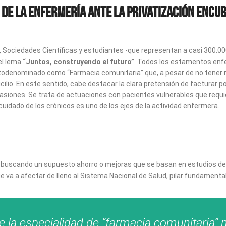
 de la enfermería ante la privatización encu
, Sociedades Científicas y estudiantes -que representan a casi 300.0
 el lema
“Juntos, construyendo el futuro”
. Todos los estamentos enfe
autodenominado como “Farmacia comunitaria” que, a pesar de no tener 
ilio. En este sentido, cabe destacar la clara pretensión de facturar po
asiones. Se trata de actuaciones con pacientes vulnerables que requi
idado de los crónicos es uno de los ejes de la actividad enfermera.
uscando un supuesto ahorro o mejoras que se basan en estudios de lo
 que va a afectar de lleno al Sistema Nacional de Salud, pilar fundament
la especialidad de “farmacia comunitaria” n