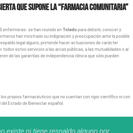
bierta que supone la “farmacia comunitaria”
00 enfermeras- se han reunido en
Toledo
para debatir, conocer y
rmeros han mostrado su indignación y preocupación ante la posible
respaldo legal alguno, pretende hacer actuaciones de carácter
r todos estos servicios a las arcas públicas, a las mutualidades o al
eren de las garantías de independencia clínica que sólo pueden
s propios farmacéuticos que no cuentan con rigor científico ni con
al del Estado de Bienestar español.
o existe ni tiene respaldo alguno por