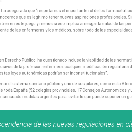
, ha asegurado que “respetamos el importante rol de los farmacéuticos
conocemos que es legítimo tener nuevas aspiraciones profesionales. 
ren en este juego y menos si eso implica arriesgar la salud de las per
te de las enfermeras y los médicos, sobre todo de las especialidade
to en Derecho Público, ha cuestionado incluso la viabilidad de las no
usivos de la profesión enfermera, cualquier modificación regulatoria
 estas leyes autonómicas podrían ser inconstitucionales”.
r el sistema sanitario público y uno de sus pilares, como es la Atenci
de toda España (52 colegios provinciales, 17 Consejos Autonómicos y u
onsensuado medidas urgentes para evitar lo que puede suponer un golp
ascendencia de las nuevas regulaciones en 