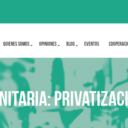
Quienes Somos
OPINIONES
BLOG
Eventos
Cooperaci
itaria: Privatizac