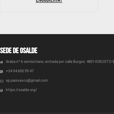
Sede de OSALDE
Araba nº 6 semisótano, entrada por calle Burgos. 48014 DEUSTO
+34 94 600 99 47
op.paisvasco@gmail.com
https://osalde.org/