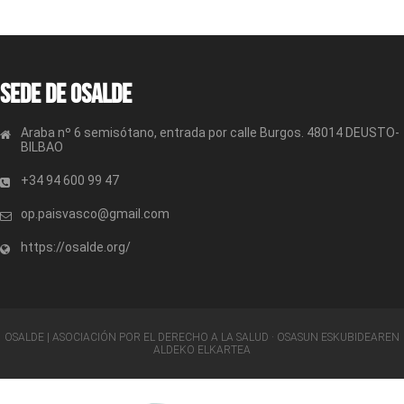
Sede de OSALDE
Araba nº 6 semisótano, entrada por calle Burgos. 48014 DEUSTO-
BILBAO
+34 94 600 99 47
op.paisvasco@gmail.com
https://osalde.org/
OSALDE | ASOCIACIÓN POR EL DERECHO A LA SALUD · OSASUN ESKUBIDEAREN
ALDEKO ELKARTEA