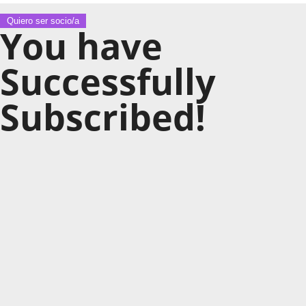
Quiero ser socio/a
You have
Successfully
Subscribed!