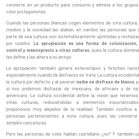
convierte en un producto para consumo y elimina a los grupos
color protagonistas.
Cuando las personas blancas cogen elementos de otra cultura, 
medios y la sociedad las alaban, en cambio las personas que 
parte de esa cultura son sistemáticamente oprimidas y rechaza
por usarlos.
La apropiación es una forma de colonización,
control y menosprecio a otras culturas
, pues la cultura domin
las define y las altera a su antojo.
La apropiación también genera estereotipos y fetiches racist
especialmente cuando de disfraces se trata. La cultura occidenta
la cultura por defecto y al parecer
nadie se disfraza de blancx
, 
sí nos podemos disfrazar de mexicanx, de africanx y de nat
americanx. La cultura occidental define la visión que tenemos
otras culturas, reduciéndolas a elementos insustanciale
prejuiciosos muy alejados de la realidad. También cosifica a 
personas pertenecientes a esta cultura, pues las convierte
simples caricaturas.
Pero las personas de color hablan castellano ¿no? Y también u