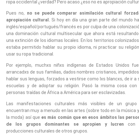
ropa occidental ¿verdad? Pero acaso ¿eso no es apropiación cultur
Pues no,
no se puede comparar asimilación cultural forzad
apropiación cultural.
Si hoy en día una gran parte del mundo ha
inglés/español/portugués/francés es por culpa de una colonizació
una dominación cultural multisecular que ahora está resultando
una extinción de los idiomas locales. En los territorios colonizado
estaba permitido hablar su propio idioma, ni practicar su religión
usar su ropa tradicional.
Por ejemplo, muchxs niñxs indígenas de Estados Unidos fue
arrancadxs de sus familias, dados nombres cristianos, impedidos
hablar sus lenguas, forzados a vestirse como lxs blancxs, de ir a
escuelas y de adoptar su religión. Pasó la misma cosa con 
personas traídas de África a América para ser esclavizadas.
Las manifestaciones culturales más visibles de un grupo
encuentran muy a menudo en las artes (sobre todo en la música y
la moda) así que
es más común que en esos ámbitos las perso
de los grupos dominantes se apropien y lucren
con 
producciones culturales de otros grupos.