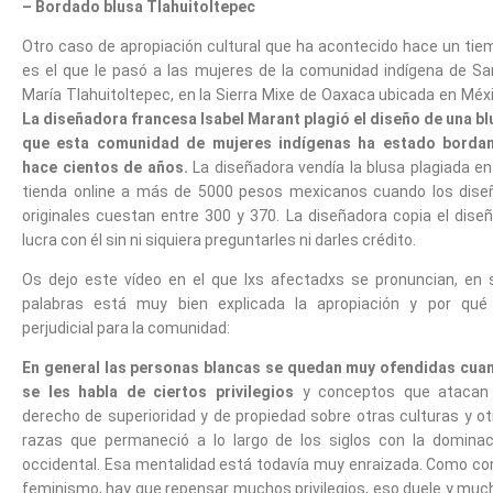
– Bordado blusa Tlahuitoltepec
Otro caso de apropiación cultural que ha acontecido hace un tie
es el que le pasó a las mujeres de la comunidad indígena de Sa
María Tlahuitoltepec, en la Sierra Mixe de Oaxaca ubicada en Méx
La diseñadora francesa Isabel Marant plagió el diseño de una bl
que esta comunidad de mujeres indígenas ha estado borda
hace cientos de años.
La diseñadora vendía la blusa plagiada en
tienda online a más de 5000 pesos mexicanos cuando los dise
originales cuestan entre 300 y 370. La diseñadora copia el diseñ
lucra con él sin ni siquiera preguntarles ni darles crédito.
Os dejo este vídeo en el que lxs afectadxs se pronuncian, en 
palabras está muy bien explicada la apropiación y por qué
perjudicial para la comunidad:
En general las personas blancas se quedan muy ofendidas cua
se les habla de ciertos privilegios
y conceptos que atacan
derecho de superioridad y de propiedad sobre otras culturas y ot
razas que permaneció a lo largo de los siglos con la dominac
occidental. Esa mentalidad está todavía muy enraizada. Como con
feminismo, hay que repensar muchos privilegios, eso duele y muc