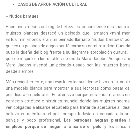
CASOS DE APROPIACIÓN CULTURAL
– Nudos bantúes
Hace unos meses un blog de belleza estadounidense destinado a 
mujeres blancas destacó un peinado que llamaron «mini mon
Estos mini-monos eran un peinado llamado ‘’nudos bantúes’’ por
que es un peinado de origen bantú como su nombre indica. Cuando
puso la dueña del blog frente a su flagrante apropiación cultural, 
que se inspiró en los desfiles de moda Marc Jacobs. Así que aho
Marc Jacobs inventó un peinado usado por las mujeres bant
desde siempre…
Más recientemente, una revista estadounidense hizo un tutorial 
una modelo blanca para mostrar a sus lectoras cómo pasar de
pelo liso a un pelo afro. Es ofensivo porque nos encontramos en
contexto estético e histórico mundial donde las mujeres negras
ven obligadas a alisarse el cabello para tratar de acercarse al idea
belleza eurocéntrico. el pelo crespo todavía es considerado suc
salvaje y poco profesional.
Las personas negras pierden 
empleos porque se niegan a alisarse el pelo
y lxs niñxs 