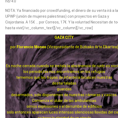
nd/4.0
NOTA: Ya financiado por crowdfunding, el dinero de su venta irá a la
UPWP (unión de mujeres palestinas) con proyectos en Gaza y
Cisjordania. A 15€ … por Correos, 17€. Y la voluntad Necesitan de to
hasta vivir[/vc_column_text][/vc_column][/vc_row]
GAZA CITY
por
Florencio Moneo
(Vicepresidente de Bizkaiko Arte Elkartea
Es noche cerrada cuando se instala la abstinencia de ruido es osc
los periodistas nos encontramos en los refugios
tememos que las tropas de infantería localicen nuestras
destartaladas
guaridas
desarmados, solo disponemos de nuestras cámaras y cascos.
Comienza el ulular de las ambulancias
oímos explosiones y el derrumbe de edificios
solo entonces aparecen luces intensas silenciosas llovidas del ci
se hace la claridad de un círculo