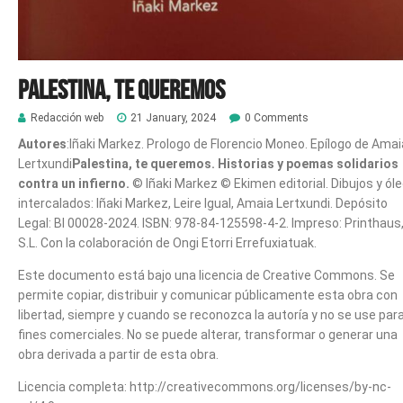
Palestina, te queremos
Redacción web
21 January, 2024
0 Comments
Autores
:Iñaki Markez. Prologo de Florencio Moneo. Epílogo de Amai
Lertxundi
Palestina, te queremos. Historias y poemas solidarios
contra un infierno.
© Iñaki Markez © Ekimen editorial. Dibujos y ól
intercalados: Iñaki Markez, Leire Igual, Amaia Lertxundi. Depósito
Legal: BI 00028-2024. ISBN: 978-84-125598-4-2. Impreso: Printhaus
S.L. Con la colaboración de Ongi Etorri Errefuxiatuak.
Este documento está bajo una licencia de Creative Commons. Se
permite copiar, distribuir y comunicar públicamente esta obra con
libertad, siempre y cuando se reconozca la autoría y no se use par
fines comerciales. No se puede alterar, transformar o generar una
obra derivada a partir de esta obra.
Licencia completa: http://creativecommons.org/licenses/by-nc-