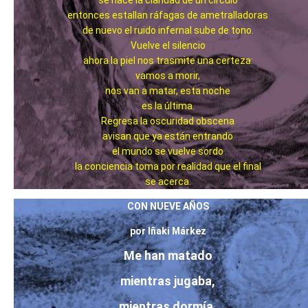
entonces estallan ráfagas de ametralladoras
de nuevo el ruido infernal sube de tono.
Vuelve el silencio
ahora la piel nos trasmite una certeza:
vamos a morir,
nos van a matar, esta noche
es la última.
Regresa la oscuridad obscena
avisan que ya están entrando
el mundo se vuelve sordo
la conciencia toma por realidad que el final
se acerca.
CON NUEVE AÑOS
por Iñaki Márkez
Me han matado
mientras jugaba,
mientras dormía,