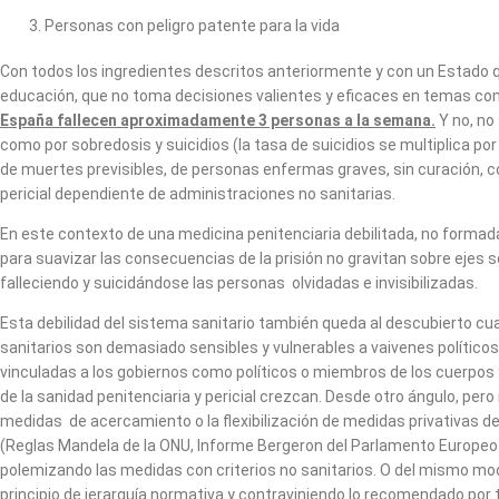
Personas con peligro patente para la vida
Con todos los ingredientes descritos anteriormente y con un Estado qu
educación, que no toma decisiones valientes y eficaces en temas com
España fallecen aproximadamente 3 personas a la semana.
Y no, no
como por sobredosis y suicidios (la tasa de suicidios se multiplica p
de muertes previsibles, de personas enfermas graves, sin curación, co
pericial dependiente de administraciones no sanitarias.
En este contexto de una medicina penitenciaria debilitada, no formad
para suavizar las consecuencias de la prisión no gravitan sobre ejes 
falleciendo y suicidándose las personas olvidadas e invisibilizadas.
Esta debilidad del sistema sanitario también queda al descubierto cua
sanitarios son demasiado sensibles y vulnerables a vaivenes político
vinculadas a los gobiernos como políticos o miembros de los cuerpos y 
de la sanidad penitenciaria y pericial crezcan. Desde otro ángulo, per
medidas de acercamiento o la flexibilización de medidas privativas d
(Reglas Mandela de la ONU, Informe Bergeron del Parlamento Europeo
polemizando las medidas con criterios no sanitarios. O del mismo modo,
principio de jerarquía normativa y contraviniendo lo recomendado po