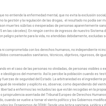
e no entiende la enfermedad mental, que no evita la exclusión social, 
o la gestión y la regulación de las drogas, el resultado no podía se
 son muertes súbitas o inesperadas de personas aparentemente sana
or 5 en las cárceles). En ningún centro de ingresos de nuestro Sistema
n peligro patente para la vida, no atendidas debidamente, excluidas s
a ni comprometida con los derechos humanos, no independiente ni inclu
sólidos consensuados sanitarios, técnicos, objetivos, rigurosos, de ig
ndo en el caso de las personas no olvidadas, de personas visibles o e
s e ideológicos del momento. Así lo percibe la población cuando es t
fuerzas de seguridad del Estado. La arbitrariedad es el ingrediente pri
o igual de revelador y explícito es, observar, como dependiendo del vie
e libertad a enfermos/as recluidos/as que están recogidas en la propi
 o jurisprudencia asentada del Tribunal Europeo de Derechos Humano
 cuando se vuelve a tornar el viento político y los Gobiernos modifica
r todos los Organismos de DDHH. Desde una óptica sanitaria, jurídic