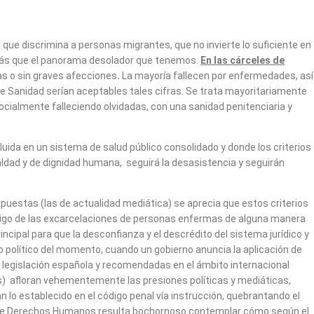
que discrimina a personas migrantes, que no invierte lo suficiente en
r más que el panorama desolador que tenemos.
En las cárceles de
s o sin graves afecciones
.
La mayoría fallecen por enfermedades, así
 de Sanidad serían aceptables tales cifras. Se trata mayoritariamente
ocialmente falleciendo olvidadas, con una sanidad penitenciaria y
ida en un sistema de salud público consolidado y donde los criterios
ualdad y de dignidad humana, seguirá la desasistencia y seguirán
xpuestas (las de actualidad mediática) se aprecia que estos criterios
estigo de las excarcelaciones de personas enfermas de alguna manera
ncipal para que la desconfianza y el descrédito del sistema jurídico y
nto político del momento, cuando un gobierno anuncia la aplicación de
a legislación española y recomendadas en el ámbito internacional
s) afloran vehementemente las presiones políticas y mediáticas,
n lo establecido en el código penal vía instrucción, quebrantando el
a y de Derechos Humanos resulta bochornoso contemplar cómo según el