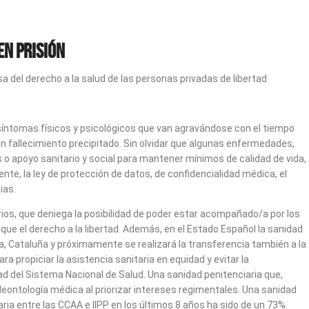
en prisión
a del derecho a la salud de las personas privadas de libertad
s síntomas físicos y psicológicos que van agravándose con el tiempo
un fallecimiento precipitado. Sin olvidar que algunas enfermedades,
 o apoyo sanitario y social para mantener mínimos de calidad de vida,
te, la ley de protección de datos, de confidencialidad médica, el
ias.
iarios, que deniega la posibilidad de poder estar acompañado/a por los
e el derecho a la libertad. Además, en el Estado Español la sanidad
, Cataluña y próximamente se realizará la transferencia también a la
 propiciar la asistencia sanitaria en equidad y evitar la
ad del Sistema Nacional de Salud. Una sanidad penitenciaria que,
deontología médica al priorizar intereses regimentales. Una sanidad
ria entre las CCAA e IIPP en los últimos 8 años ha sido de un 73%.