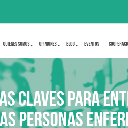
Quienes Somos
OPINIONES
BLOG
Eventos
Cooperaci
as claves para ent
as personas enfer