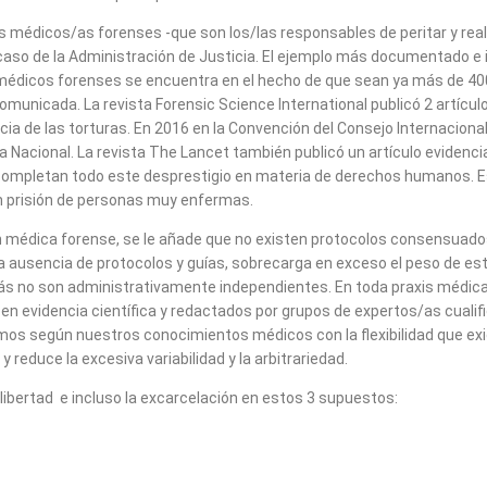
médicos/as forenses -que son los/las responsables de peritar y reali
aso de la Administración de Justicia. El ejemplo más documentado e i
édicos forenses se encuentra en el hecho de que sean ya más de 4000
omunicada. La revista Forensic Science International publicó 2 artícul
ia de las torturas. En 2016 en la Convención del Consejo Internacional
a Nacional. La revista The Lancet también publicó un artículo evidenci
n completan todo este desprestigio en materia de derechos humanos
n prisión de personas muy enfermas.
ón médica forense, se le añade que no existen protocolos consensuados
Esta ausencia de protocolos y guías, sobrecarga en exceso el peso de e
más no son administrativamente independientes. En toda praxis médic
evidencia científica y redactados por grupos de expertos/as cualifica
 según nuestros conocimientos médicos con la flexibilidad que exige l
educe la excesiva variabilidad y la arbitrariedad.
e libertad e incluso la excarcelación en estos 3 supuestos: