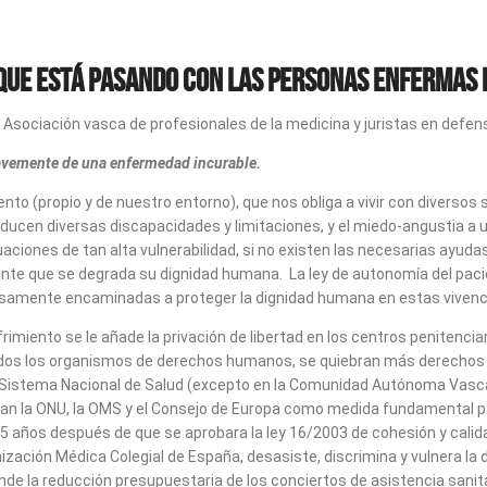
que está pasando con las personas enfermas 
Asociación vasca de profesionales de la medicina y juristas en defens
avemente de una enfermedad incurable.
iento (propio y de nuestro entorno), que nos obliga a vivir con diverso
oducen diversas discapacidades y limitaciones, y el miedo-angustia a 
ciones de tan alta vulnerabilidad, si no existen las necesarias ayudas
ente que se degrada su dignidad humana. La ley de autonomía del pacien
cisamente encaminadas a proteger la dignidad humana en estas vivenc
ufrimiento se le añade la privación de libertad en los centros penitenc
dos los organismos de derechos humanos, se quiebran más derechos qu
el Sistema Nacional de Salud (excepto en la Comunidad Autónoma Vasca
an la ONU, la OMS y el Consejo de Europa como medida fundamental para
15 años después de que se aprobara la ley 16/2003 de cohesión y calid
ización Médica Colegial de España, desasiste, discrimina y vulnera la 
nde la reducción presupuestaria de los conciertos de asistencia sanita