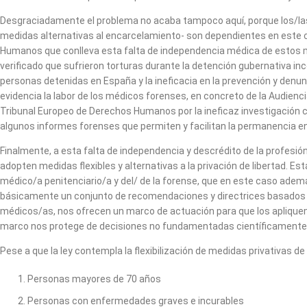
Desgraciadamente el problema no acaba tampoco aquí, porque los/las 
medidas alternativas al encarcelamiento- son dependientes en este c
Humanos que conlleva esta falta de independencia médica de estos m
verificado que sufrieron torturas durante la detención gubernativa inc
personas detenidas en España y la ineficacia en la prevención y denunc
evidencia la labor de los médicos forenses, en concreto de la Audienci
Tribunal Europeo de Derechos Humanos por la ineficaz investigació
algunos informes forenses que permiten y facilitan la permanencia e
Finalmente, a esta falta de independencia y descrédito de la profesi
adopten medidas flexibles y alternativas a la privación de libertad. 
médico/a penitenciario/a y del/ de la forense, que en este caso ade
básicamente un conjunto de recomendaciones y directrices basados en 
médicos/as, nos ofrecen un marco de actuación para que los apliquemos
marco nos protege de decisiones no fundamentadas científicamente y r
Pese a que la ley contempla la flexibilización de medidas privativas d
Personas mayores de 70 años
Personas con enfermedades graves e incurables