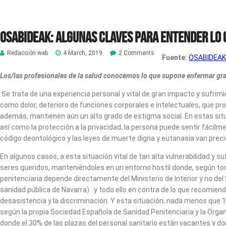
OSABIDEAK: Algunas claves para entender lo 
Redacción web
4 March, 2019
2 Comments
Fuente:
OSABIDEAK
Los/las profesionales de la salud conocemos lo que supone enfermar gr
Se trata de una experiencia personal y vital de gran impacto y sufrim
como dolor, deterioro de funciones corporales e intelectuales, que pr
además, mantienen aún un alto grado de estigma social. En estas situa
así como la protección a la privacidad, la persona puede sentir fácilm
código deontológico y las leyes de muerte digna y eutanasia van pre
En algunos casos, a esta situación vital de tan alta vulnerabilidad y s
seres queridos, manteniéndoles en un entorno hostil donde, según to
penitenciaria depende directamente del Ministerio de Interior y no d
sanidad pública de Navarra) y todo ello en contra de lo que recomiend
desasistencia y la discriminación. Y esta situación, nada menos que 
según la propia Sociedad Española de Sanidad Penitenciaria y la Organ
donde el 30% de las plazas del personal sanitario están vacantes y do