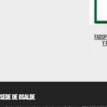
FADSP:
y 
Sede de OSALDE