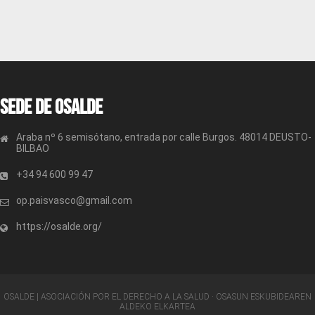
Sede de OSALDE
Araba nº 6 semisótano, entrada por calle Burgos. 48014 DEUSTO-
BILBAO
+34 94 600 99 47
op.paisvasco@gmail.com
https://osalde.org/
OSALDE | ASOCIACIÓN POR EL DERECHO A LA SALUD · OSASUN ESKUBIDEAREN
ALDEKO ELKARTEA