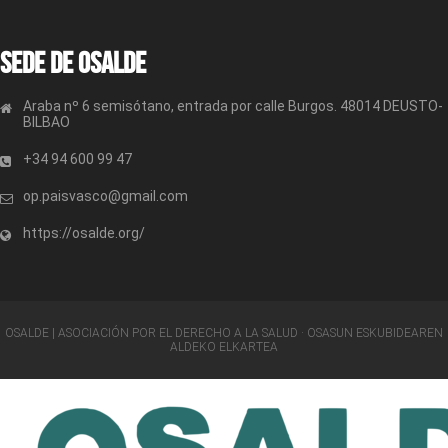
Sede de OSALDE
Araba nº 6 semisótano, entrada por calle Burgos. 48014 DEUSTO-
BILBAO
+34 94 600 99 47
op.paisvasco@gmail.com
https://osalde.org/
OSALDE | ASOCIACIÓN POR EL DERECHO A LA SALUD · OSASUN ESKUBIDEAREN
ALDEKO ELKARTEA