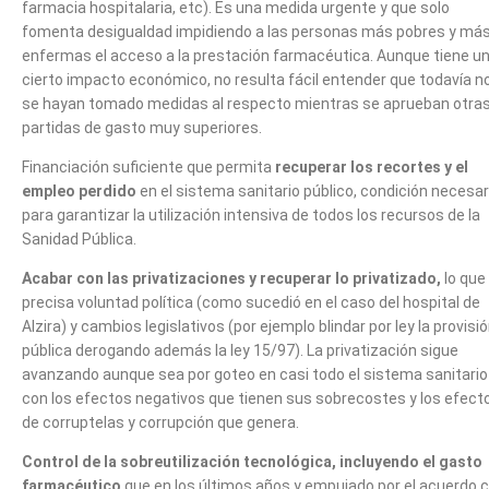
farmacia hospitalaria, etc). Es una medida urgente y que solo
fomenta desigualdad impidiendo a las personas más pobres y má
enfermas el acceso a la prestación farmacéutica. Aunque tiene u
cierto impacto económico, no resulta fácil entender que todavía n
se hayan tomado medidas al respecto mientras se aprueban otra
partidas de gasto muy superiores.
Financiación suficiente que permita
recuperar los recortes y el
empleo perdido
en el sistema sanitario público, condición necesar
para garantizar la utilización intensiva de todos los recursos de la
Sanidad Pública.
Acabar con las privatizaciones y recuperar lo privatizado,
lo que
precisa voluntad política (como sucedió en el caso del hospital de
Alzira) y cambios legislativos (por ejemplo blindar por ley la provisi
pública derogando además la ley 15/97). La privatización sigue
avanzando aunque sea por goteo en casi todo el sistema sanitario
con los efectos negativos que tienen sus sobrecostes y los efect
de corruptelas y corrupción que genera.
Control de la sobreutilización tecnológica, incluyendo el gasto
farmacéutico
que en los últimos años y empujado por el acuerdo 