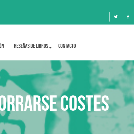
ón
Reseñas de libros
Contacto
orrarse costes