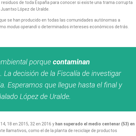
 residuos de toda España para conocer si existe una trama corrupta
 Juantxo López de Uralde.
que se han producido en todas las comunidades autónomas a
ismo
modus operandi
o determinados intereses económicos detrás.
 ambiental porque
contaminan
 La decisión de la Fiscalía de investigar
a. Esperamos que llegue hasta el final y
ñalado López de Uralde.
014, 18 en 2015, 32 en 2016 y
han superado el medio centenar (53) en
te llamativos, como el de la planta de reciclaje de productos