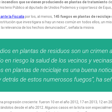
e
incendios que se vienen produciendo en plantas de tratamiento
de
nisterio Público al diputado de Unidos Podemos y coportavoz de Equo,
ante la Fiscalía
por los, al menos,
145 fuegos en plantas de reciclaje
 institución que investigara si hay un nexo común en todos ellos, un m
 la relevancia de los hechos denunciados”, señala la misiva.
dios en plantas de residuos son un crimen
 en riesgo la salud de los vecinos y vecinas.
s en plantas de reciclaje es una buena notici
ay detrás de estos numerosos fuegos”, ha se
a progresión creciente: fueron 10 en el año 2012, 17 en 2013, 12 en 2
lizándolos desde el año 2012. Algunos casos en la lista son especialmen