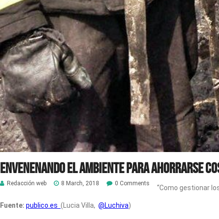
Envenenando el ambiente para ahorrarse co
Redacción web
8 March, 2018
0 Comments
“Como gestionar lo
Fuente:
publico.es
(Lucia Villa,
@Luchiva
)