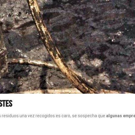
stes
s residuos una vez recogidos es caro, se sospecha que
algunas empre