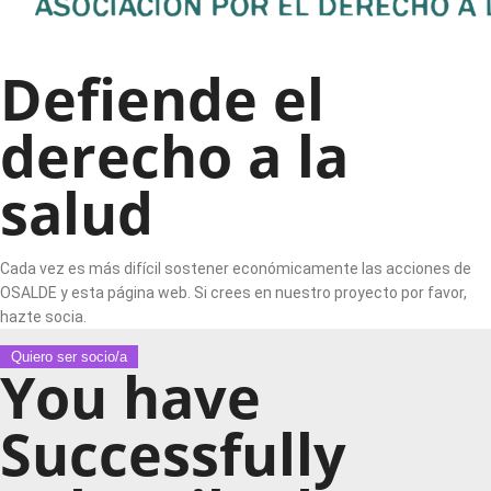
Defiende el
derecho a la
salud
Cada vez es más difícil sostener económicamente las acciones de
OSALDE y esta página web. Si crees en nuestro proyecto por favor,
hazte socia.
Quiero ser socio/a
You have
Successfully