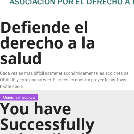
Defiende el
derecho a la
salud
Cada vez es más difícil sostener económicamente las acciones de
OSALDE y esta página web. Si crees en nuestro proyecto por favor,
hazte socia.
Quiero ser socio/a
You have
Successfully