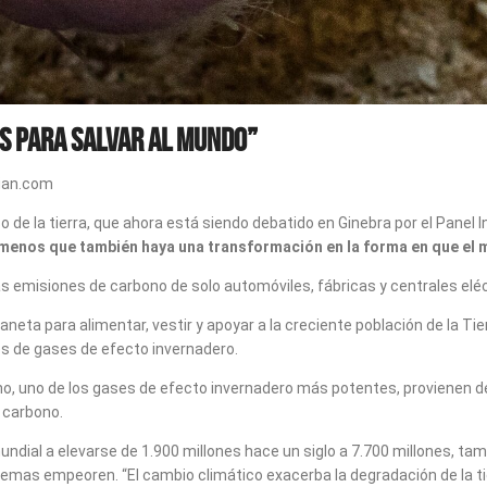
s para salvar al mundo”
ian.com
uso de la tierra, que ahora está siendo debatido en Ginebra por el Pan
menos que también haya una transformación en la forma en que el m
las emisiones de carbono de solo automóviles, fábricas y centrales eléc
neta para alimentar, vestir y apoyar a la creciente población de la Tierr
es de gases de efecto invernadero.
 uno de los gases de efecto invernadero más potentes, provienen de 
 carbono.
mundial a elevarse de 1.900 millones hace un siglo a 7.700 millones, ta
blemas empeoren. “El cambio climático exacerba la degradación de la tie