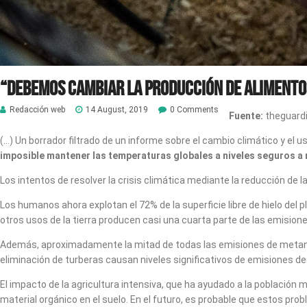
“Debemos cambiar la producción de alimento
Redacción web
14 August, 2019
0 Comments
Fuente:
theguard
(…) Un borrador filtrado de un informe sobre el cambio climático y el 
imposible mantener las temperaturas globales a niveles seguros a 
Los intentos de resolver la crisis climática mediante la reducción de 
Los humanos ahora explotan el 72% de la superficie libre de hielo del pla
otros usos de la tierra producen casi una cuarta parte de las emision
Además, aproximadamente la mitad de todas las emisiones de metano,
eliminación de turberas causan niveles significativos de emisiones de
El impacto de la agricultura intensiva, que ha ayudado a la población 
material orgánico en el suelo. En el futuro, es probable que estos pro