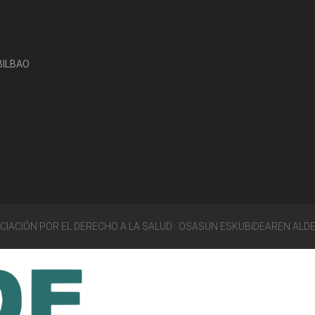
-BILBAO
OCIACIÓN POR EL DERECHO A LA SALUD · OSASUN ESKUBIDEAREN ALD