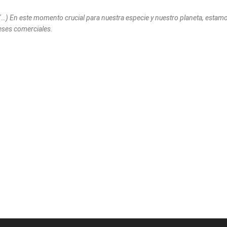
 (…) En este momento crucial para nuestra especie y nuestro planeta, estam
reses comerciales.