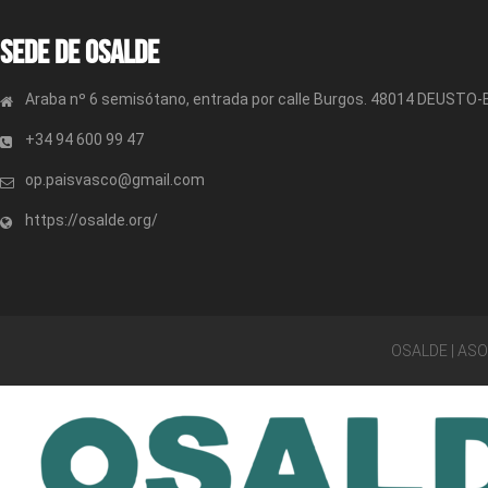
Sede de OSALDE
Araba nº 6 semisótano, entrada por calle Burgos. 48014 DEUSTO
+34 94 600 99 47
op.paisvasco@gmail.com
https://osalde.org/
OSALDE | AS