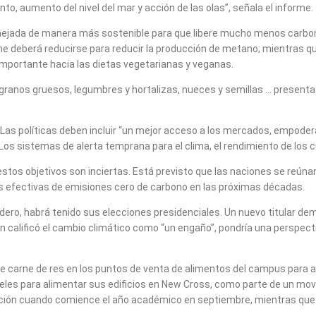
nto, aumento del nivel del mar y acción de las olas”, señala el informe.
manejada de manera más sostenible para que libere mucho menos carbono
deberá reducirse para reducir la producción de metano; mientras que 
mportante hacia las dietas vegetarianas y veganas.
granos gruesos, legumbres y hortalizas, nueces y semillas … present
as políticas deben incluir “un mejor acceso a los mercados, empoderar
a. “Los sistemas de alerta temprana para el clima, el rendimiento de los
 estos objetivos son inciertas. Está previsto que las naciones se reún
as efectivas de emisiones cero de carbono en las próximas décadas.
ero, habrá tenido sus elecciones presidenciales. Un nuevo titular d
ien calificó el cambio climático como “un engaño”, pondría una persp
de carne de res en los puntos de venta de alimentos del campus para 
neles para alimentar sus edificios en New Cross, como parte de un mo
itución cuando comience el año académico en septiembre, mientras que