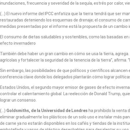
inundaciones, frecuencia y severidad de la sequía, estrés por calor, vie
(…) El nuevo informe del IPCC enfatiza que la tierra tendrá que ser 
restauradas deteniendo los esquemas de drenaje; el consumo de carne 
medidas presentadas por el informe está la propuesta de un cambio i
El consumo de dietas saludables y sostenibles, como las basadas en 
efecto invernadero
También debe haber un gran cambio en cómo se usa la tierra, agrega. L
agrícolas y fortalecer la seguridad de la tenencia de la tierra”, afirm
Sin embargo, las posibilidades de que políticos y científicos alcancen
conferencia clave donde los delegados plantarán cómo lograr polític
Estados Unidos, el segundo mayor emisor de gases de efecto invernad
controlar el calentamiento global. La reelección de Donald Trump, qu
lograr un consenso.
(…)
Goldsmiths, de la Universidad de Londres
ha prohibido la venta 
eliminar gradualmente los plásticos de un solo uso e instalar más pa
de carne ya no estarán disponibles en los cafés y tiendas de la inst
embotellada y vasos de plástico desechables para desalentar su uso.