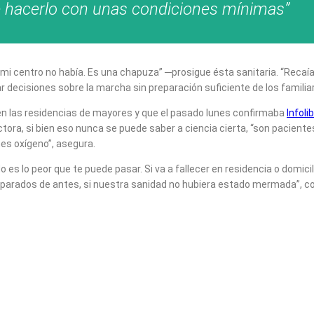
ue hacerlo con unas condiciones mínimas”
 mi centro no había. Es una chapuza” ─prosigue ésta sanitaria. “Recaí
 decisiones sobre la marcha sin preparación suficiente de los familia
en las residencias de mayores y que el pasado lunes confirmaba
Infoli
ctora, si bien eso nunca se puede saber a ciencia cierta, “son paciente
nes oxígeno”, asegura.
s lo peor que te puede pasar. Si va a fallecer en residencia o domici
eparados de antes, si nuestra sanidad no hubiera estado mermada”, c