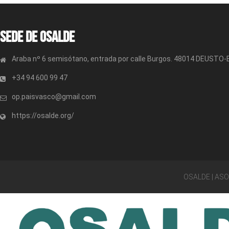
Sede de OSALDE
Araba nº 6 semisótano, entrada por calle Burgos. 48014 DEUSTO
+34 94 600 99 47
op.paisvasco@gmail.com
https://osalde.org/
OSALDE | AS