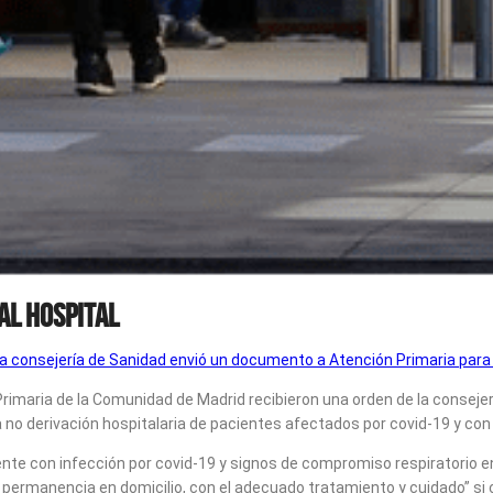
al hospital
a consejería de Sanidad envió un documento a Atención Primaria para c
rimaria de la Comunidad de Madrid recibieron una orden de la consejerí
 la no derivación hospitalaria de pacientes afectados por covid-19 y con 
nte con infección por covid-19 y signos de compromiso respiratorio e
 permanencia en domicilio, con el adecuado tratamiento y cuidado” si c