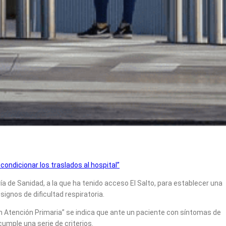
ondicionar los traslados al hospital”
a de Sanidad, a la que ha tenido acceso El Salto, para establecer una
signos de dificultad respiratoria.
n Atención Primaria” se indica que ante un paciente con síntomas de
umple una serie de criterios.