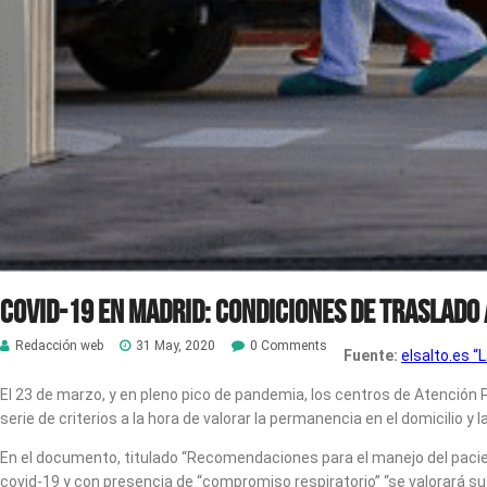
Covid-19 en Madrid: Condiciones de traslado 
Redacción web
31 May, 2020
0 Comments
Fuente:
elsalto.es “
L
El 23 de marzo, y en pleno pico de pandemia, los centros de Atención P
serie de criterios a la hora de valorar la permanencia en el domicilio y
En el documento, titulado “Recomendaciones para el manejo del pacie
covid-19 y con presencia de “compromiso respiratorio” “se valorará su