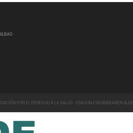
-BILBAO
OCIACIÓN POR EL DERECHO A LA SALUD · OSASUN ESKUBIDEAREN ALD