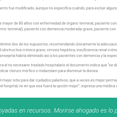
mento fue modificado, aunque no especifica cuándo, para excluir alguno
te mayor de 80 años con enfermedad de órgano terminal, paciente con e
enfermo terminal), paciente con demencia moderada-grave, paciente co
ón eliminó dos de los supuestos, recomendando únicamente la adecuac
bstructiva crónica grave, cirrosis hepática, insuficiencia renal cróni
Consejería habría eliminado así a los pacientes con demencia y la espec
 el no necesario traslado hospitalario el documento indica que “se deb
licar cloruro mórfico o midazolam para disminuir la disnea.
l mejor sitio para dar cuidados paliativos, que a veces es mejor perma
el hospital, no en que esa fuera la opción mejor”, expresa una médica
adas en recursos. Morirse ahogado es lo peo