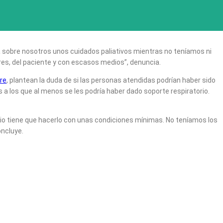
a sobre nosotros unos cuidados paliativos mientras no teníamos ni
res, del paciente y con escasos medios”, denuncia.
bre
, plantean la duda de si las personas atendidas podrían haber sido
s a los que al menos se les podría haber dado soporte respiratorio.
lio tiene que hacerlo con unas condiciones mínimas. No teníamos los
oncluye.