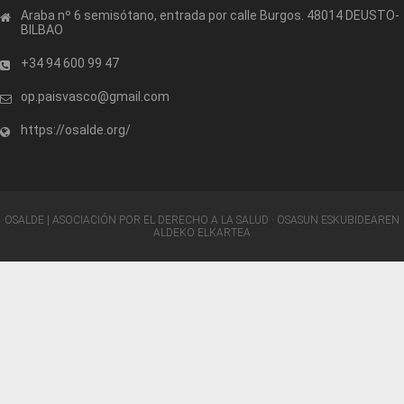
Araba nº 6 semisótano, entrada por calle Burgos. 48014 DEUSTO-
BILBAO
+34 94 600 99 47
op.paisvasco@gmail.com
https://osalde.org/
OSALDE | ASOCIACIÓN POR EL DERECHO A LA SALUD · OSASUN ESKUBIDEAREN
ALDEKO ELKARTEA