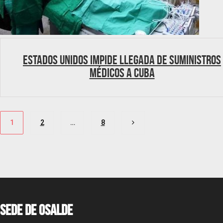
Estados Unidos impide llegada de suministros
médicos a Cuba
Posts
1
2
…
8
pagination
Sede de OSALDE