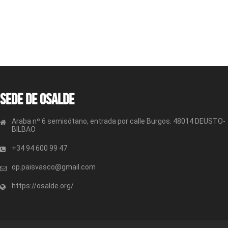
Sede de OSALDE
Araba nº 6 semisótano, entrada por calle Burgos. 48014 DEUSTO-
BILBAO
+34 94 600 99 47
op.paisvasco@gmail.com
https://osalde.org/