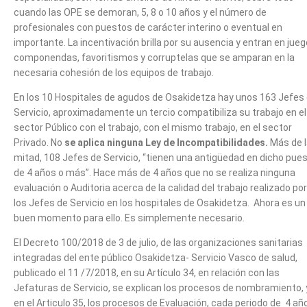
cuando las OPE se demoran, 5, 8 o 10 años y el número de
profesionales con puestos de carácter interino o eventual en
importante. La incentivación brilla por su ausencia y entran en jueg
componendas, favoritismos y corruptelas que se amparan en la
necesaria cohesión de los equipos de trabajo.
En los 10 Hospitales de agudos de Osakidetza hay unos 163 Jefes
Servicio, aproximadamente un tercio compatibiliza su trabajo en el
sector Público con el trabajo, con el mismo trabajo, en el sector
Privado. No
se aplica ninguna Ley de Incompatibilidades.
Más de l
mitad, 108 Jefes de Servicio, “tienen una antigüedad en dicho pue
de 4 años o más”. Hace más de 4 años que no se realiza ninguna
evaluación o Auditoria acerca de la calidad del trabajo realizado por
los Jefes de Servicio en los hospitales de Osakidetza. Ahora es un
buen momento para ello. Es simplemente necesario.
El Decreto 100/2018 de 3 de julio, de las organizaciones sanitarias
integradas del ente público Osakidetza- Servicio Vasco de salud,
publicado el 11 /7/2018, en su Artículo 34, en relación con las
Jefaturas de Servicio, se explican los procesos de nombramiento, 
en el Articulo 35, los procesos de Evaluación, cada periodo de 4 añ