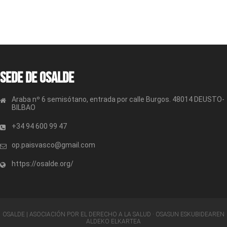
Sede de OSALDE
Araba nº 6 semisótano, entrada por calle Burgos. 48014 DEUSTO-
BILBAO
+34 94 600 99 47
op.paisvasco@gmail.com
https://osalde.org/
OSALDE | ASOCIACIÓN POR EL DERECHO A LA SALUD · OSASUN ESKUBIDEAREN
ALDEKO ELKARTEA