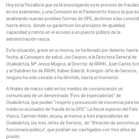
Hoy es la Fiscalía la que está investigando este proceso de fraude
en los exámenes, y una Comisión en el Parlamento Vasco la que e
analizando nuevas posibles formas de OPE, distintas a las conoci
hasta ahora, donde se garanticen los principios de igualdad,
capacidad y mérito en el acceso a un puesto público de la
administración vasca.
Esta situación, grave en si misma, se ha llevado por delante, hasta 
fecha, al Consejero de salud, Jon Darpon, a la Directora General de
Osakidetza, Mª Jesus Múgica, al Director de RRHH, Juan Carlos Sot
y al Subdirector de RRHH, Xabier Balerdi. A ningún Jefe de Servicio,
ninguno ha sido cesado o ha dimitido, hasta el momento.
A finales de marzo salió en los medios de comunicación un
comunicado de un denominado “Foro de especialistas” de
Osakidetza, que pedían “respeto y presunción de inocencia para lo
médicos acusados de fraude en la OPE”. La fiscal superior del País
Vasco, Carmen Adán, acusa, al menos a tres especialistas de
Osakidetza, los tres Jefes de Servicio, de “filtración de secretos p
funcionario público”, que podrían ser castigados con tres años de
prisión.