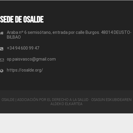
Sede de OSALDE
Araba nº 6 semisótano, entrada por calle Burgos. 48014 DEUSTO-
BILBAO
+34 94 600 99 47
op.paisvasco@gmail.com
https://osalde.org/
OSALDE | ASOCIACIÓN POR EL DERECHO A LA SALUD · OSASUN ESKUBIDEAREN
ALDEKO ELKARTEA