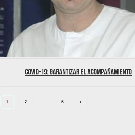
Covid-19: Garantizar el acompañamiento
Paginación
1
2
…
5
de
entradas