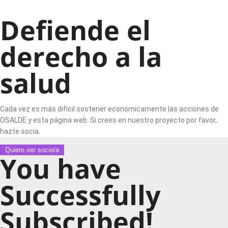
Defiende el
derecho a la
salud
Cada vez es más difícil sostener económicamente las acciones de
OSALDE y esta página web. Si crees en nuestro proyecto por favor,
hazte socia.
Quiero ser socio/a
You have
Successfully
Subscribed!