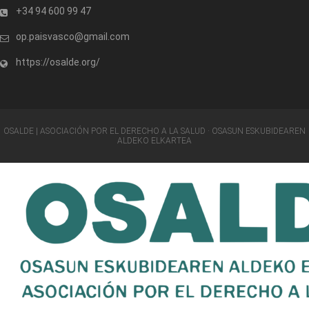
+34 94 600 99 47
op.paisvasco@gmail.com
https://osalde.org/
OSALDE | ASOCIACIÓN POR EL DERECHO A LA SALUD · OSASUN ESKUBIDEAREN
ALDEKO ELKARTEA