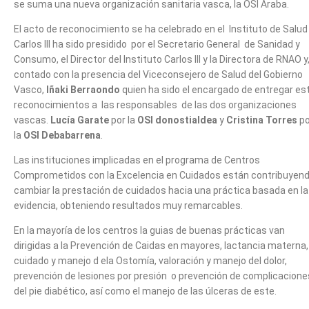
se suma una nueva organización sanitaria vasca, la OSI Araba.
El acto de reconocimiento se ha celebrado en el Instituto de Salud
Carlos III ha sido presidido por el Secretario General de Sanidad y
Consumo, el Director del Instituto Carlos III y la Directora de RNAO y
contado con la presencia del Viceconsejero de Salud del Gobierno
Vasco,
Iñaki Berraondo
quien ha sido el encargado de entregar es
reconocimientos a las responsables de las dos organizaciones
vascas.
Lucía Garate
por la
OSI donostialdea
y
Cristina Torres
po
la
OSI Debabarrena
.
Las instituciones implicadas en el programa de Centros
Comprometidos con la Excelencia en Cuidados están contribuyend
cambiar la prestación de cuidados hacia una práctica basada en la
evidencia, obteniendo resultados muy remarcables.
En la mayoría de los centros la guias de buenas prácticas van
dirigidas a la Prevención de Caidas en mayores, lactancia materna,
cuidado y manejo d ela Ostomía, valoración y manejo del dolor,
prevención de lesiones por presión o prevención de complicacione
del pie diabético, así como el manejo de las úlceras de este.