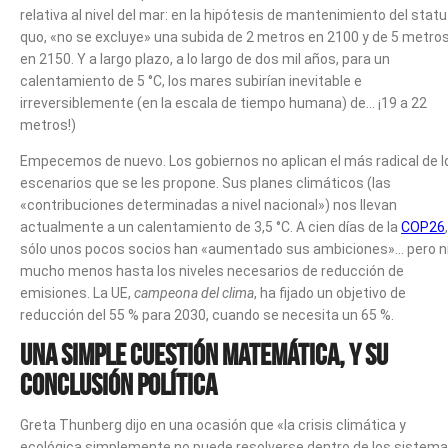
relativa al nivel del mar: en la hipótesis de mantenimiento del statu
quo, «no se excluye» una subida de 2 metros en 2100 y de 5 metro
en 2150. Y a largo plazo, a lo largo de dos mil años, para un
calentamiento de 5 °C, los mares subirían inevitable e
irreversiblemente (en la escala de tiempo humana) de… ¡19 a 22
metros!)
Empecemos de nuevo. Los gobiernos no aplican el más radical de l
escenarios que se les propone. Sus planes climáticos (las
«contribuciones determinadas a nivel nacional») nos llevan
actualmente a un calentamiento de 3,5 °C. A cien días de la
COP26
,
sólo unos pocos socios han «aumentado sus ambiciones»… pero n
mucho menos hasta los niveles necesarios de reducción de
emisiones. La UE,
campeona del clima
, ha fijado un objetivo de
reducción del 55 % para 2030, cuando se necesita un 65 %.
Una simple cuestión matemática, y su
conclusión política
Greta Thunberg dijo en una ocasión que «la crisis climática y
ecológica simplemente no puede resolverse dentro de los sistem