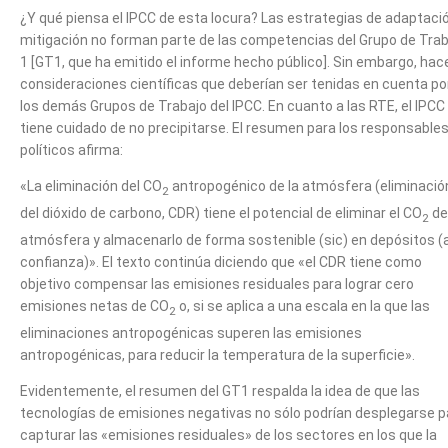
¿Y qué piensa el IPCC de esta locura? Las estrategias de adaptaci
mitigación no forman parte de las competencias del Grupo de Trab
1 [GT1, que ha emitido el informe hecho público]. Sin embargo, hac
consideraciones científicas que deberían ser tenidas en cuenta po
los demás Grupos de Trabajo del IPCC. En cuanto a las RTE, el IPCC
tiene cuidado de no precipitarse. El resumen para los responsable
políticos afirma:
«La eliminación del CO
antropogénico de la atmósfera (eliminació
2
del dióxido de carbono, CDR) tiene el potencial de eliminar el CO
de
2
atmósfera y almacenarlo de forma sostenible (sic) en depósitos (
confianza)». El texto continúa diciendo que «el CDR tiene como
objetivo compensar las emisiones residuales para lograr cero
emisiones netas de CO
o, si se aplica a una escala en la que las
2
eliminaciones antropogénicas superen las emisiones
antropogénicas, para reducir la temperatura de la superficie».
Evidentemente, el resumen del GT1 respalda la idea de que las
tecnologías de emisiones negativas no sólo podrían desplegarse p
capturar las «emisiones residuales» de los sectores en los que la