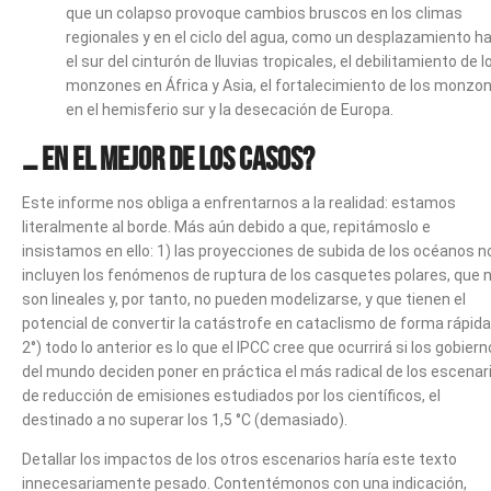
que un colapso provoque cambios bruscos en los climas
regionales y en el ciclo del agua, como un desplazamiento h
el sur del cinturón de lluvias tropicales, el debilitamiento de l
monzones en África y Asia, el fortalecimiento de los monzo
en el hemisferio sur y la desecación de Europa.
… en el mejor de los casos?
Este informe nos obliga a enfrentarnos a la realidad: estamos
literalmente al borde. Más aún debido a que, repitámoslo e
insistamos en ello: 1) las proyecciones de subida de los océanos n
incluyen los fenómenos de ruptura de los casquetes polares, que 
son lineales y, por tanto, no pueden modelizarse, y que tienen el
potencial de convertir la catástrofe en cataclismo de forma rápida
2°) todo lo anterior es lo que el IPCC cree que ocurrirá si los gobier
del mundo deciden poner en práctica el más radical de los escenar
de reducción de emisiones estudiados por los científicos, el
destinado a no superar los 1,5 °C (demasiado).
Detallar los impactos de los otros escenarios haría este texto
innecesariamente pesado. Contentémonos con una indicación,