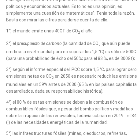
políticos y económicos actuales. Esto no es una opinión, es
simplemente una cuestión de matemáticas”. Tenía toda la razón.
Basta con mirar las cifras para darse cuenta de ello:
1°) el mundo emite unas 40GT de CO
al año;
2
2°) el
presupuesto de carbono
(la cantidad de CO
que aún puede
2
emitirse a nivel mundial para no superar los 1,5 °C) es sólo de 500G
(para una probabilidad de éxito del 50%; para el 83 %, es de 300Gt);
3°) según el informe especial del IPCC sobre 1,5 °C, para lograr cero
emisiones netas de CO
en 2050 es necesario reducir las emision
2
mundiales en un 59% antes de 2030 (65 % en los países capitalist
desarrollados, dada su responsabilidad histórica);
4°) el 80 % de estas emisiones se deben a la combustión de
combustibles fósiles que, a pesar del bombo político y mediático
sobre la irrupción de las renovables, todavía cubrían en 2019… el 84
(!) de las necesidades energéticas de la humanidad;
5°) las infraestructuras fósiles (minas, oleoductos, refinerías,