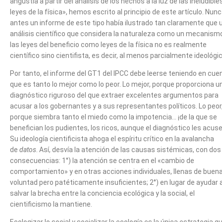
angustia a partir del análisis de los hechos a la luz de las ineludible
leyes de la física», hemos escrito al principio de este artículo. Nun
antes un informe de este tipo había ilustrado tan claramente que 
análisis científico que considera la naturaleza como un mecanism
las leyes del beneficio como leyes de la física no es realmente
científico sino cientifista, es decir, al menos parcialmente ideológic
Por tanto, el informe del GT1 del IPCC debe leerse teniendo en cue
que es tanto lo mejor como lo peor. Lo mejor, porque proporciona u
diagnóstico riguroso del que extraer excelentes argumentos para
acusar a los gobernantes y a sus representantes políticos. Lo peor
porque siembra tanto el miedo como la impotencia… ¡de la que se
benefician los pudientes, los ricos, aunque el diagnóstico les acuse
Su ideología cientificista ahoga el espíritu crítico en la avalancha
de
datos
. Así, desvía la atención de las causas sistémicas, con dos
consecuencias: 1°) la atención se centra en el «cambio de
comportamiento» y en otras acciones individuales, llenas de buen
voluntad pero patéticamente insuficientes; 2°) en lugar de ayudar 
salvar la brecha entre la conciencia ecológica y la social, el
cientificismo la mantiene.
Ecologizar lo social y socializar la ecología es la única estrategia q