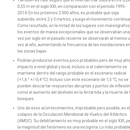
También es casi seguro que el nivel del mar subirá entre 0,28
0,55 m en el siglo XXI, en comparación con el período 1995-
2014. En los próximos 2.000 años, es probable que siga
subiendo, entre 2 y 3 metros, y luego el movimiento continua
Como resultado, en la mitad de los lugares con mareógrafos
los eventos de marea excepcionales que se observaban una
vez por siglo en el pasado reciente se observarán al menos 
vez al año, aumentando la frecuencia de las inundaciones e
las zonas bajas.
Podrían producirse eventos poco probables pero de muy alt
impacto a nivel global y local, incluso si el calentamiento se
mantiene dentro del rango probable en el escenario radical
(+1,6 ° +/-0,4 °C). Incluso con este escenario de 1,5 °C, no se
pueden descartar respuestas abruptas y puntos de inflexión
como el aumento del deshielo en la Antártida y la muerte de 
bosques.
Uno de esos acontecimientos, improbable pero posible, es el
colapso de la Circulación Meridional de Vuelco del Atlántico
(AMOC). Su debilitamiento es muy probable en el siglo XXI, p
la magnitud del fenómeno es una incógnita. Lo más probable