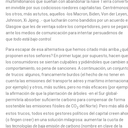
multimillonarios que sueñan con abandonar la nave Tierra convert
en invivible por sus codiciosos roedores capitalistas. Centrémono
los otros, más astutos, aquellos -los Macron, Biden, Von der Leyen,
Johnson, Xi Jiping…- que lucharán como bandidos por un acuerdo 
Glasgow que les de ventaja sobre los competidores, pero se pegar
ante los medios de comunicación para intentar persuadirnos de
que
todo está bajo control
.
Para escapar de esa alternativa que hemos citado más arriba ¿qu
proponen estos señores? En primer lugar, por supuesto, hacen que
los consumidores se sientan culpables y pidiéndoles que
cambien 
comportamiento
, so pena de sanciones. A continuación, un conjunt
de trucos: algunos, francamente burdos (el hecho de no tener en
cuenta las emisiones del transporte aéreo y marítimo internaciona
por ejemplo) y otros, más sutiles, pero no más eficaces (por ejemp
la afirmación de que la plantación de árboles -en el Sur global-
permitiría absorber suficiente carbono para compensar de forma
sostenible las emisiones fósiles de CO
del Norte). Pero más allá d
2
estos trucos, todos estos gestores políticos del capital creen aho
(o fingen creer) en una solución milagrosa: aumentar la cuota de
las
tecnologías de baja emisión de carbono
(nombre en clave de la