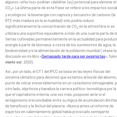
algunos «efectos» podrían «debilitar (su) potencial para eliminar el
CO
«. La última parte de esta frase se refiere a los impactos socia
2
y ecológicos: la bioenergía con captura y secuestro de carbono (la
RTE más madura en la actualidad) sólo podría reducir
significativamente la concentración de CO
en la atmósfera si se
2
utilizara una superficie equivalente a más de una cuarta parte de l
tierras cultivadas permanentemente en la actualidad para produci
energía a partir de biomasa, a costa de los suministros de agua, la
biodiversidad y/o la alimentación de la población mundial ( véase la
discusión en mi libro «
Demasiado tarde para ser pesimistas
«, Sylo
viento
sur
, 2020).
Así , por un lado, el GT1 del IPCC se basa en las leyes físicas del
sistema climático para decirnos que estamos al borde del abismo,
punto de volcar irreversiblemente en un cataclismo inimaginable; 
otro lado, objetiviza y banaliza la carrera político-tecnológica por la
que el capitalismo intenta, una vez más, posponer ante sí el
antagonismo irreconciliable entre su lógica de acumulación ilimita
de beneficios y la finitud del planeta. «Nunca antes un informe de
expertos en calentamiento global había provocado semejante