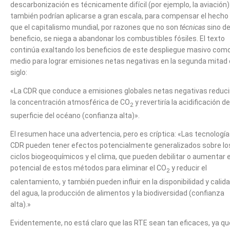
descarbonización es técnicamente difícil (por ejemplo, la aviación)
también podrían aplicarse a gran escala, para compensar el hecho
que el capitalismo mundial, por razones que no son
técnicas
sino d
beneficio, se niega a abandonar los combustibles fósiles. El texto
continúa exaltando los beneficios de este despliegue masivo com
medio para lograr emisiones netas negativas en la segunda mitad 
siglo:
«La CDR que conduce a emisiones globales netas negativas reduci
la concentración atmosférica de CO
y revertiría la acidificación de
2
superficie del océano (confianza alta)».
El resumen hace una advertencia, pero es críptica: «Las tecnologí
CDR pueden tener efectos potencialmente generalizados sobre lo
ciclos biogeoquímicos y el clima, que pueden debilitar o aumentar e
potencial de estos métodos para eliminar el CO
y reducir el
2
calentamiento, y también pueden influir en la disponibilidad y calid
del agua, la producción de alimentos y la biodiversidad (confianza
alta).»
Evidentemente, no está claro que las RTE sean tan eficaces, ya qu