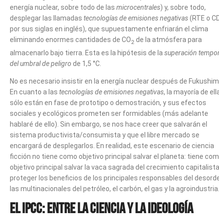
energía nuclear, sobre todo de las
microcentrales
) y, sobre todo,
desplegar las llamadas
tecnologías de emisiones negativas
(RTE o C
por sus siglas en inglés), que supuestamente enfriarán el clima
eliminando enormes cantidades de CO
de la atmósfera para
2
almacenarlo bajo tierra. Esta es la hipótesis de la
superación tempor
del umbral de peligro
de 1,5 °C.
No es necesario insistir en la energía nuclear después de Fukushim
En cuanto a las
tecnologías de emisiones negativas
, la mayoría de ell
sólo están en fase de prototipo o demostración, y sus efectos
sociales y ecológicos prometen ser formidables (más adelante
hablaré de ello). Sin embargo, se nos hace creer que salvarán el
sistema productivista/consumista y que el libre mercado se
encargará de desplegarlos. En realidad, este escenario de ciencia
ficción no tiene como objetivo principal salvar el planeta: tiene co
objetivo principal salvar la vaca sagrada del crecimiento capitalista
proteger los beneficios de los principales responsables del desord
las multinacionales del petróleo, el carbón, el gas y la agroindustria
El IPCC: entre la ciencia y la ideología