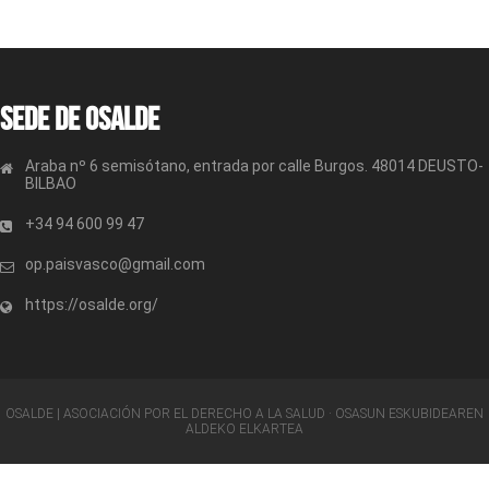
Sede de OSALDE
Araba nº 6 semisótano, entrada por calle Burgos. 48014 DEUSTO-
BILBAO
+34 94 600 99 47
op.paisvasco@gmail.com
https://osalde.org/
OSALDE | ASOCIACIÓN POR EL DERECHO A LA SALUD · OSASUN ESKUBIDEAREN
ALDEKO ELKARTEA