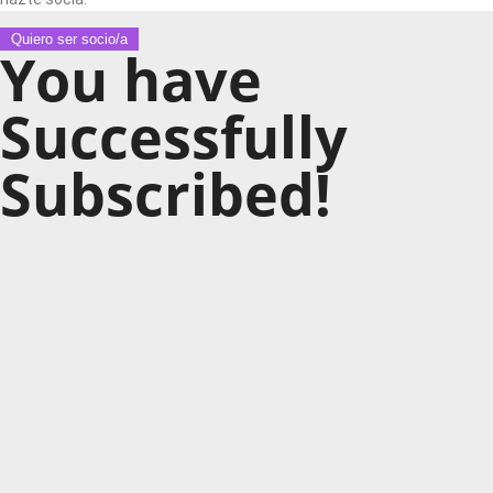
Quiero ser socio/a
You have
Successfully
Subscribed!