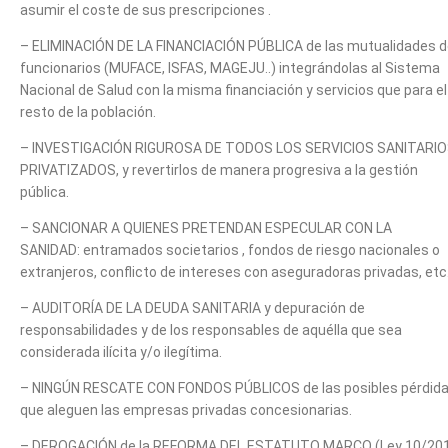
asumir el coste de sus prescripciones .
– ELIMINACIÓN DE LA FINANCIACIÓN PÚBLICA de las mutualidades 
funcionarios (MUFACE, ISFAS, MAGEJU..) integrándolas al Sistema
Nacional de Salud con la misma financiación y servicios que para el
resto de la población.
– INVESTIGACIÓN RIGUROSA DE TODOS LOS SERVICIOS SANITARI
PRIVATIZADOS, y revertirlos de manera progresiva a la gestión
pública.
– SANCIONAR A QUIENES PRETENDAN ESPECULAR CON LA
SANIDAD: entramados societarios , fondos de riesgo nacionales o
extranjeros, conflicto de intereses con aseguradoras privadas, etc.
– AUDITORÍA DE LA DEUDA SANITARIA y depuración de
responsabilidades y de los responsables de aquélla que sea
considerada ilícita y/o ilegítima.
– NINGÚN RESCATE CON FONDOS PÚBLICOS de las posibles pérdid
que aleguen las empresas privadas concesionarias.
– DEROGACIÓN de la REFORMA DEL ESTATUTO MARCO (Ley 10/20