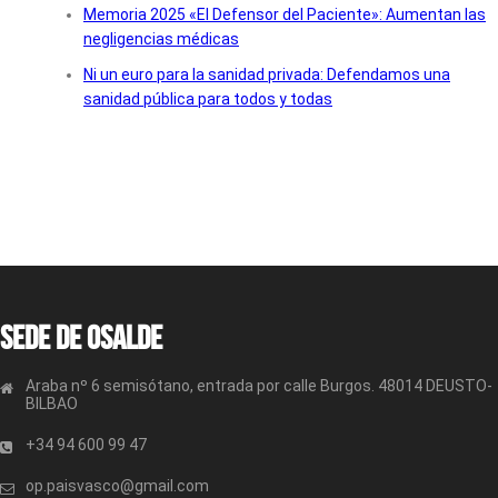
Memoria 2025 «El Defensor del Paciente»: Aumentan las
negligencias médicas
Ni un euro para la sanidad privada: Defendamos una
sanidad pública para todos y todas
Sede de OSALDE
Araba nº 6 semisótano, entrada por calle Burgos. 48014 DEUSTO-
BILBAO
+34 94 600 99 47
op.paisvasco@gmail.com