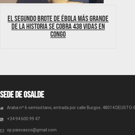
El segundo brote de ébola más grande
de la historia se cobra 438 vidas en
Congo
Sede de OSALDE
Araba nº 6 semisótano, entrada por calle Burgos. 48014 DEUSTO
+34 94 600 99 47
op.paisvasco@gmail.com