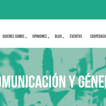
Quienes Somos
OPINIONES
BLOG
Eventos
Cooperaci
omunicación y géne