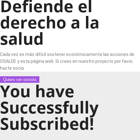
Defiende el
derecho a la
salud
Cada vez es más difícil sostener económicamente las acciones de
OSALDE y esta página web. Si crees en nuestro proyecto por favor,
hazte socia.
Quiero ser socio/a
You have
Successfully
Subscribed!