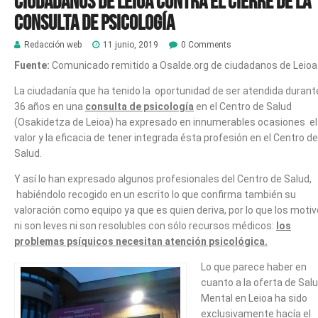
Ciudadanos de Leioa contra el cierre de la
consulta de Psicología
Redacción web
11 junio, 2019
0 Comments
Fuente:
Comunicado remitido a Osalde.org de ciudadanos de Leioa
La ciudadanía que ha tenido la oportunidad de ser atendida durant
36 años en una
consulta de psicología
en el Centro de Salud
(Osakidetza de Leioa) ha expresado en innumerables ocasiones el
valor y la eficacia de tener integrada ésta profesión en el Centro de
Salud.
Y así lo han expresado algunos profesionales del Centro de Salud,
habiéndolo recogido en un escrito lo que confirma también su
valoración como equipo ya que es quien deriva, por lo que los moti
ni son leves ni son resolubles con sólo recursos médicos:
los
problemas psíquicos necesitan atención psicológica.
Lo que parece haber en
cuanto a la oferta de Sal
Mental en Leioa ha sido
exclusivamente hacía el