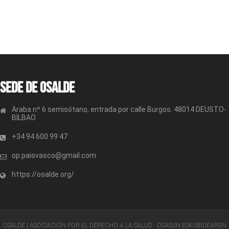
Sede de OSALDE
Araba nº 6 semisótano, entrada por calle Burgos. 48014 DEUSTO-
BILBAO
+34 94 600 99 47
op.paisvasco@gmail.com
https://osalde.org/
OSALDE | ASOCIACIÓN POR EL DERECHO A LA SALUD · OSASUN ESKUBIDEAREN