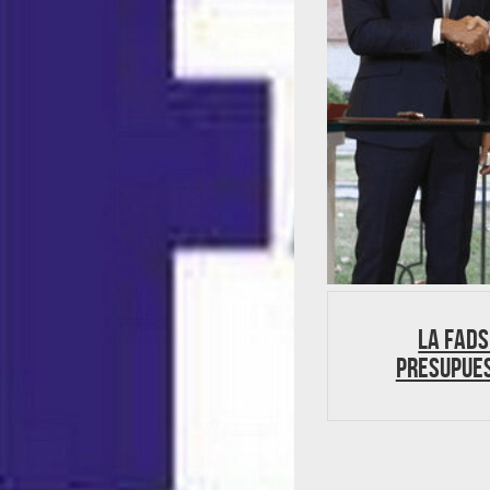
La FADS
presupue