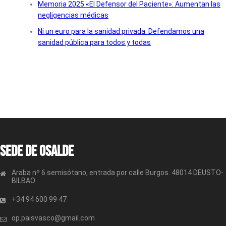
Memoria 2025 «El Defensor del Paciente»: Aumentan las
negligencias médicas
Ni un euro para la sanidad privada: Defendamos una
sanidad pública para todos y todas
Sede de OSALDE
Araba nº 6 semisótano, entrada por calle Burgos. 48014 DEUSTO-
BILBAO
+34 94 600 99 47
op.paisvasco@gmail.com