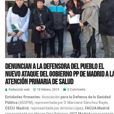
Denuncian a la Defensora del Pueblo el
nuevo ataque del gobierno PP de Madrid a l
Atención Primaria de Salud
Redacción web
18 febrero, 2019
0 Comments
Entidades firmantes:
Asociación
para la Defensa de la Sanidad
Pública
(ADSPM), representada por D. Marciano Sánchez Bayle,
CECU
Madrid
, representada por Antonio López,
FACUA Madrid
representada por Marian Díaz Palacios,
UGT Madrid
representada