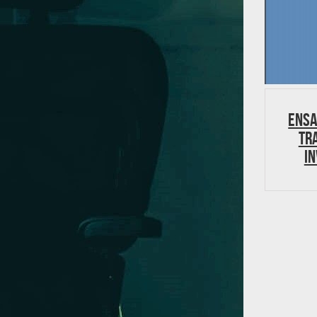
Ensa
tr
in